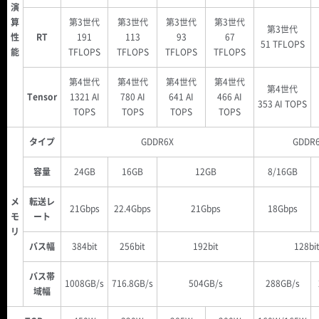
演
算
第3世代
第3世代
第3世代
第3世代
第3世代
性
RT
191
113
93
67
51 TFLOPS
能
TFLOPS
TFLOPS
TFLOPS
TFLOPS
第4世代
第4世代
第4世代
第4世代
第4世代
Tensor
1321 AI
780 AI
641 AI
466 AI
353 AI TOPS
TOPS
TOPS
TOPS
TOPS
タイプ
GDDR6X
GDDR
容量
24GB
16GB
12GB
8/16GB
メ
転送レ
21Gbps
22.4Gbps
21Gbps
18Gbps
モ
ート
リ
バス幅
384bit
256bit
192bit
128bi
バス帯
1008GB/s
716.8GB/s
504GB/s
288GB/s
域幅