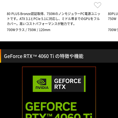
80 PLUS Bronze認証取得、750WのノンモジュラーPC電源ユニッ
80PL
トです。ATX 3.1とPCIe 5.1に対応し、ミドル帯までのGPUをフル
750W
カバー。高いコストパフォーマンスが魅力です。
700Wクラス / 750W / 120mm
700Wク
GeForce RTX™ 4060 Ti の特徴や機能