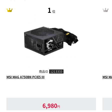
1
位
商品ID
1213333
MSI MAG A750BN PCIE5 III
MSI M
6,980
円