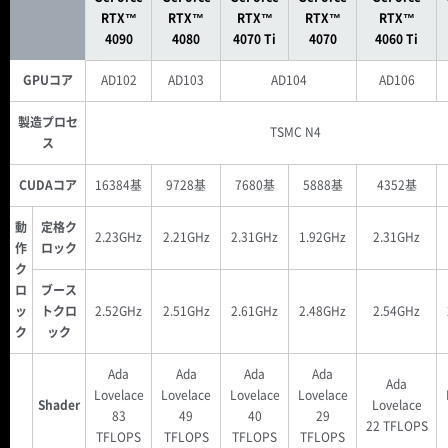
RTX™
RTX™
RTX™
RTX™
RTX™
4090
4080
4070 Ti
4070
4060 Ti
GPUコア
AD102
AD103
AD104
AD106
製造プロセ
TSMC N4
ス
CUDAコア
16384基
9728基
7680基
5888基
4352基
動
定格ク
2.23GHz
2.21GHz
2.31GHz
1.92GHz
2.31GHz
作
ロック
ク
ロ
ブース
ッ
トクロ
2.52GHz
2.51GHz
2.61GHz
2.48GHz
2.54GHz
ク
ック
Ada
Ada
Ada
Ada
Ada
Lovelace
Lovelace
Lovelace
Lovelace
Shader
Lovelace
83
49
40
29
22 TFLOPS
TFLOPS
TFLOPS
TFLOPS
TFLOPS