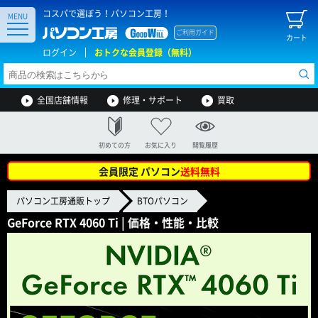
コスパで選ぼう！パソコン工房！
MENU
ご利用ガイド
カート
ログイン
おトクな会員登録（無料）
全国店舗情報
修理・サポート
買取
初めての方
お気に入り
閲覧履歴
会員限定 パソコン
送料無料
パソコン工房通販トップ
BTOパソコン
GeForce RTX 4060 Ti | 価格・性能・比較