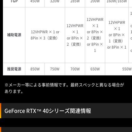
TGP
450W
320W
285W
200W
160W/165W
12VHPWR
12VHPWR
12VHPWR
× 1
× 1
12VHPWR × 1 or
× 1
or 8Pin ×
補助電源
or 8Pin ×
8Pin × 3（変換）
or 8Pin ×
2（変換）
1（変換）
2（変換）
or 8Pin ×
or 8Pin × 1
1
推奨電源
850W
750W
700W
650W
550W
※メーカー等による事前情報です。最終スペックと異なる場合が
あります。
GeForce RTX™ 40シリーズ関連情報