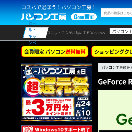
コスパで選ぼう！パソコン工房！
セー
ル・
パソコン
ユニットコムがお勧めする Windows.
キャ
ンペ
ーン
会員限定 パソコン
送料無料
ショッピングク
パソコン工房通販
GeForce