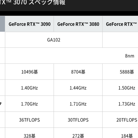
 RTX™ 3070 スペック情報
GeForce RTX™ 3090
GeForce RTX™ 3080
GeForce RTX™ 
GA102
8nm
10496基
8704基
5888基
1.40GHz
1.44GHz
1.50GHz
ク
1.70GHz
1.71GHz
1.73GHz
36TFLOPS
30TFLOPS
20TFLOPS
328基
272基
184基