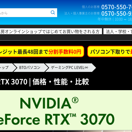
0570-550-7
個人のお客様
0570-550-9
法人・個人事業主のお客様
年中無休 ( 10:00 ～ 18:
工房オンラインショップではじめてお買い物をされる方
法人・学校・
レジット最長48回まで
分割手数料0円
パソコン下取りで
トップ
BTOパソコン
ゲーミングPC LEVEL∞
 RTX 3070 | 価格・性能・比較