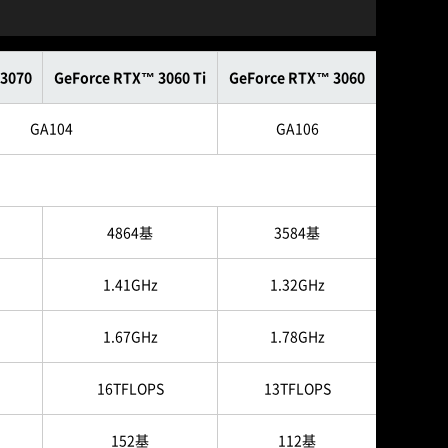
3070
GeForce RTX™ 3060 Ti
GeForce RTX™ 3060
GA104
GA106
4864基
3584基
1.41GHz
1.32GHz
1.67GHz
1.78GHz
16TFLOPS
13TFLOPS
152基
112基