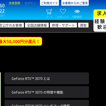
会員登録
ログイン
ご利用ガイド
お客様からのご意見
60
22
求
00 )
カート
お気に入り
閲覧履歴
経験
官公庁のお客様
全国店舗情報
修理・サポート
買取
歓
最大50,000円分還元！
GeForce RTX™ 3070 とは
GeForce RTX™ 3070 の特徴や機能
GeForce RTX™ 3070 ベンチマーク情報