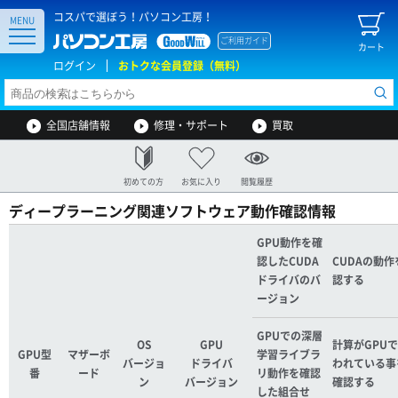
コスパで選ぼう！パソコン工房！
MENU
ご利用ガイド
カート
ログイン
おトクな会員登録（無料）
全国店舗情報
修理・サポート
買取
初めての方
お気に入り
閲覧履歴
ディープラーニング関連ソフトウェア動作確認情報
GPU動作を確
認したCUDA
CUDAの動作
ドライバのバ
認する
ージョン
GPUでの深層
OS
GPU
計算がGPU
GPU型
マザーボ
学習ライブラ
バージョ
ドライバ
われている事
番
ード
リ動作を確認
ン
バージョン
確認する
した組合せ