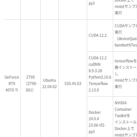
Docker上で
py3
mnistサン
実行
CUDAサンプ
実行
CUDA 12.2
（deviceQue
bandwithTe
CUDA 12.2
tensorflow
cuDNN
接インストー
8.9.3.28
し
GeForce
Z790
Python3.10.6
Ubuntu
mnistサン
RTX
（Z790-
535.45.03
Tensorflow
22.04.02
実行
4070 Ti
S01）
2.13.0
NVIDIA
Container
Docker
Toolkitを
24.0.4
インストール
23.06-tf2-
Docker上で
py3
mnistサン