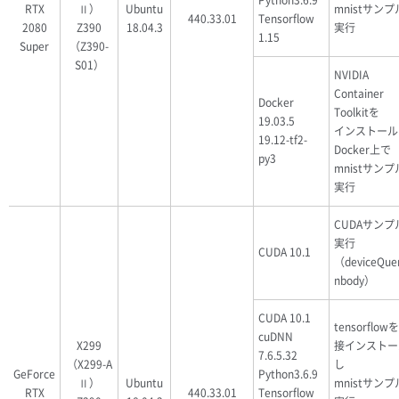
Python3.6.9
RTX
Ⅱ）
Ubuntu
mnistサン
440.33.01
Tensorflow
2080
Z390
18.04.3
実行
1.15
Super
（Z390-
S01）
NVIDIA
Container
Docker
Toolkitを
19.03.5
インストール
19.12-tf2-
Docker上で
py3
mnistサン
実行
CUDAサンプ
実行
CUDA 10.1
（deviceQue
nbody）
CUDA 10.1
tensorflow
cuDNN
X299
接インストー
7.6.5.32
（X299-A
し
GeForce
Python3.6.9
Ⅱ）
Ubuntu
mnistサン
RTX
440.33.01
Tensorflow