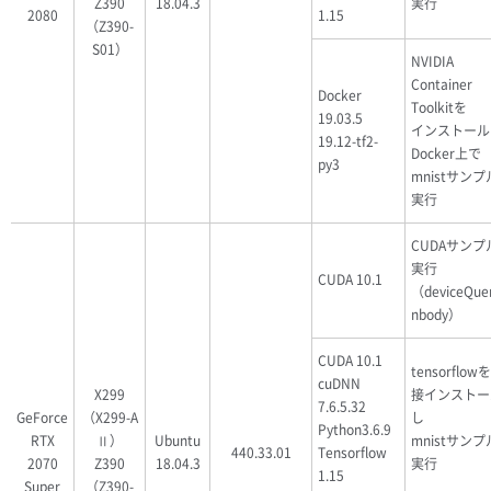
Z390
18.04.3
実行
2080
1.15
（Z390-
S01）
NVIDIA
Container
Docker
Toolkitを
19.03.5
インストール
19.12-tf2-
Docker上で
py3
mnistサン
実行
CUDAサンプ
実行
CUDA 10.1
（deviceQue
nbody）
CUDA 10.1
tensorflow
cuDNN
X299
接インストー
7.6.5.32
GeForce
（X299-A
し
Python3.6.9
RTX
Ⅱ）
Ubuntu
mnistサン
440.33.01
Tensorflow
2070
Z390
18.04.3
実行
1.15
Super
（Z390-