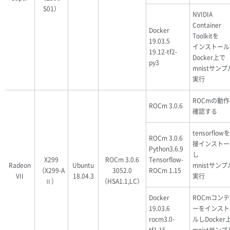
S01）
NVIDIA
Container
Docker
Toolkitを
19.03.5
インストール
19.12-tf2-
Docker上で
py3
mnistサン
実行
ROCmの動
ROCm 3.0.6
確認する
tensorflow
ROCm 3.0.6
接インストー
Python3.6.9
し
X299
ROCm 3.0.6
Tensorflow-
Radeon
Ubuntu
mnistサン
（X299-A
3052.0
ROCm 1.15
VII
18.04.3
実行
Ⅱ）
（HSA1.1,LC）
Docker
ROCmコン
19.03.6
ーをインスト
rocm3.0-
ルしDocker