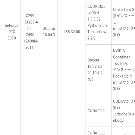
CUDA 10.1
tensorflow
cuDNN
X299
接インストー
7.6.5.32
（X299-A
し
GeForce
Python3.6.9
Ⅱ）
Ubuntu
mnistサン
RTX
455.32.00
Tensorflow
Z490
18.04.3
実行
3070
2.2.0
（Z490M-
S01）
NVIDIA
Container
Docker
Toolkitを
19.03.13
インストール
20.10-tf2-
Docker上で
py3
mnistサン
実行
CUDAサンプ
実行
CUDA 11.1
（deviceQue
nbody）
CUDA 11.1