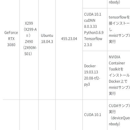
nbody）
CUDA 10.1
tensorflow
cuDNN
X299
接インストー
8.0.3.33
（X299-A
し
GeForce
Python3.6.9
Ⅱ）
Ubuntu
mnistサン
RTX
455.23.04
Tensorflow
Z490
18.04.3
実行
3080
2.3.0
（Z490M-
S01）
NVIDIA
Container
Docker
Toolkitを
19.03.13
インストール
20.08-tf2-
Docker上で
py3
mnistサン
実行
CUDAサンプ
実行
CUDA 10.1
（deviceQue
nbody）