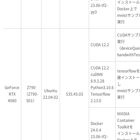
インストール
23.06-tf2-
Docker上で
py3
mnistサン
実行
CUDAサンプ
実行
CUDA 12.2
（deviceQue
bandwithTe
CUDA 12.2
tensorflow
cuDNN
接インストー
8.9.3.28
し
GeForce
Z790
Python3.10.6
Ubuntu
mnistサン
RTX
（Z790-
535.45.03
Tensorflow
22.04.02
実行
4080
S01）
2.13.0
NVIDIA
Container
Docker
Toolkitを
24.0.4
インストール
23.06-tf2-