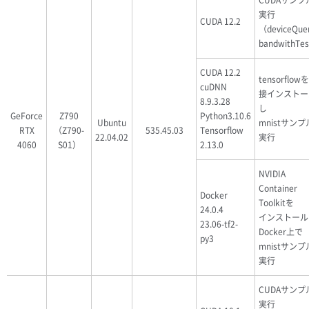
CUDAサンプ
実行
CUDA 12.2
（deviceQue
bandwithTe
CUDA 12.2
tensorflow
cuDNN
接インストー
8.9.3.28
し
GeForce
Z790
Python3.10.6
Ubuntu
mnistサン
RTX
（Z790-
535.45.03
Tensorflow
22.04.02
実行
4060
S01）
2.13.0
NVIDIA
Container
Docker
Toolkitを
24.0.4
インストール
23.06-tf2-
Docker上で
py3
mnistサン
実行
CUDAサンプ
実行