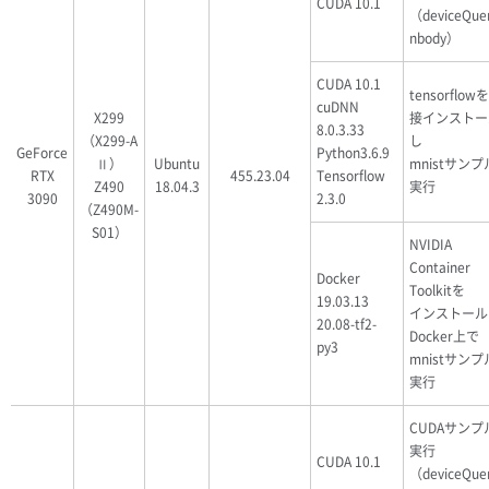
CUDA 10.1
（deviceQue
nbody）
CUDA 10.1
tensorflow
cuDNN
X299
接インストー
8.0.3.33
（X299-A
し
GeForce
Python3.6.9
Ⅱ）
Ubuntu
mnistサン
RTX
455.23.04
Tensorflow
Z490
18.04.3
実行
3090
2.3.0
（Z490M-
S01）
NVIDIA
Container
Docker
Toolkitを
19.03.13
インストール
20.08-tf2-
Docker上で
py3
mnistサン
実行
CUDAサンプ
実行
CUDA 10.1
（deviceQue