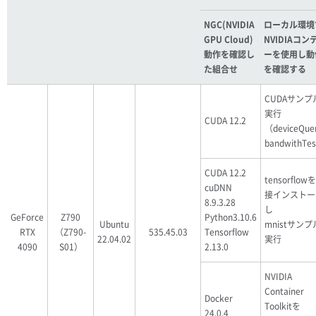
NGC(NVIDIA
ローカル環境
GPU Cloud)
NVIDIAコン
動作を確認し
ーを使用し動
た組合せ
を確認する
CUDAサンプ
実行
CUDA 12.2
（deviceQue
bandwithTe
CUDA 12.2
tensorflow
cuDNN
接インストー
8.9.3.28
し
GeForce
Z790
Python3.10.6
Ubuntu
mnistサン
RTX
（Z790-
535.45.03
Tensorflow
22.04.02
実行
4090
S01）
2.13.0
NVIDIA
Container
Docker
Toolkitを
24.0.4