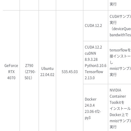
実行
CUDAサンプ
実行
CUDA 12.2
（deviceQue
bandwithTe
CUDA 12.2
tensorflow
cuDNN
接インストー
8.9.3.28
し
GeForce
Z790
Python3.10.6
Ubuntu
mnistサン
RTX
（Z790-
535.45.03
Tensorflow
22.04.02
実行
4070
S01）
2.13.0
NVIDIA
Container
Docker
Toolkitを
24.0.4
インストール
23.06-tf2-
Docker上で
py3
mnistサン
実行