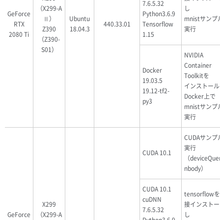
7.6.5.32
（X299-A
し
GeForce
Python3.6.9
Ⅱ）
Ubuntu
mnistサン
RTX
440.33.01
Tensorflow
Z390
18.04.3
実行
2080 Ti
1.15
（Z390-
S01）
NVIDIA
Container
Docker
Toolkitを
19.03.5
インストール
19.12-tf2-
Docker上で
py3
mnistサン
実行
CUDAサンプ
実行
CUDA 10.1
（deviceQue
nbody）
CUDA 10.1
tensorflow
cuDNN
X299
接インストー
7.6.5.32
GeForce
（X299-A
し