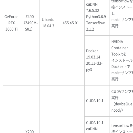
tensorflow
cuDNN
接インストー
7.6.5.32
し
GeForce
Z490
Python3.6.9
Ubuntu
mnistサン
RTX
（Z490M-
455.45.01
Tensorflow
18.04.3
実行
3060 Ti
S01）
2.1.2
NVIDIA
Container
Docker
Toolkitを
19.03.14
インストール
20.11-tf2-
Docker上で
py3
mnistサン
実行
CUDAサンプ
実行
CUDA 10.1
（deviceQue
nbody）
CUDA 10.1
tensorflow
cuDNN
X299
接インストー