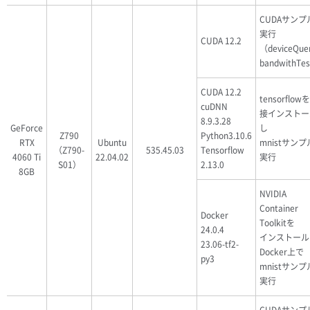
CUDAサンプ
実行
CUDA 12.2
（deviceQue
bandwithTe
CUDA 12.2
tensorflow
cuDNN
接インストー
8.9.3.28
GeForce
し
Z790
Python3.10.6
RTX
Ubuntu
mnistサン
（Z790-
535.45.03
Tensorflow
4060 Ti
22.04.02
実行
S01）
2.13.0
8GB
NVIDIA
Container
Docker
Toolkitを
24.0.4
インストール
23.06-tf2-
Docker上で
py3
mnistサン
実行