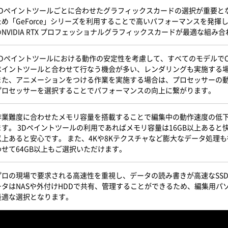
3Dペイントツールごとに合わせたグラフィックスカードの選択が重要となります。 S
ため「GeForce」シリーズを利用することで高いパフォーマンスを発揮します。
のNVIDIA RTX プロフェッショナルグラフィックスカードが最適な組み
3Dペイントツールにおける動作の安定性を考慮して、すべてのモデルでCor
ペイントツールと合わせて行なう機会が多い、レンダリングも実施する
また、アニメーションをつける作業を実施する場合は、プロセッサーの動
プロセッサーを選択することでパフォーマンスの向上に繋がります。
作業難度に合わせたメモリ容量を搭載することで編集中の動作速度の低
ます。 3Dペイントツールの利用であればメモリ容量は16GB以上あると
以上あると安心です。 また、4Kや8Kテクスチャなど膨大なデータ処理
わせて64GB以上もご選択いただけます。
プロの現場で要求される高速性を重視し、データの読み書きが高速なSS
ータはNASや外付けHDDで共有、管理することができるため、編集用パ
最適な選択となります。