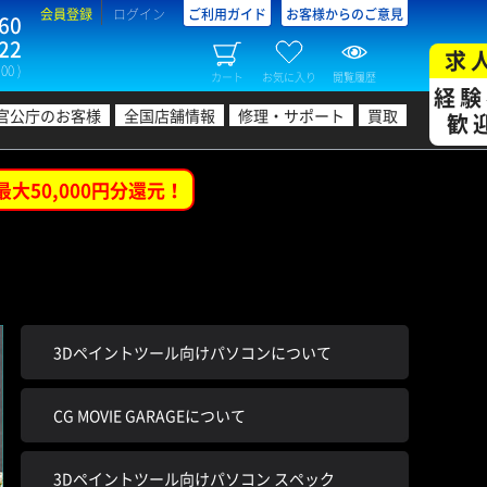
会員登録
ログイン
ご利用ガイド
お客様からのご意見
60
22
求
00 )
カート
お気に入り
閲覧履歴
経験
官公庁のお客様
全国店舗情報
修理・サポート
買取
歓
最大50,000円分還元！
3Dペイントツール向けパソコンについて
CG MOVIE GARAGEについて
3Dペイントツール向けパソコン スペック