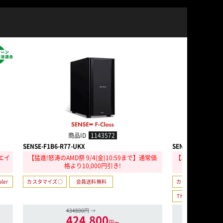
商品ID
1143572
商
SENSE-F1B6-R77-UKX
SENSE-F189-LC2
エイ
【猛進!怒涛のAMD祭 9/4(金)10:59まで】通常価
【パソコン工房の日 
格より10,000円引き!
9まで】通常
ler
カスタマイズ○
会員送料無料
カスタマイズ○
Thunderbolt 4
434800円
→
60
424,800
5
円〜