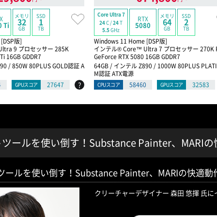
Core Ultra 7
メモリ
SSD
メモリ
SSD
X
RTX
32
1
64
2
24
C /
24
T
 Ti
5080
GB
TB
GB
TB
5.5
GHz
 [DSP版]
Windows 11 Home [DSP版]
ltra 9 プロセッサー 285K
インテル® Core™ Ultra 7 プロセッサー 270K P
 Ti 16GB GDDR7
GeForce RTX 5080 16GB GDDR7
90 / 850W 80PLUS GOLD認証 A
64GB / インテル Z890 / 1000W 80PLUS PLAT
M認証 ATX電源
?
4
27647
58460
32583
GPUスコア
CPUスコア
GPUスコア
ツールを使い倒す！Substance Painter、MA
ールを使い倒す！Substance Painter、MARIの快
クリーチャーデザイナー 森田 悠揮 氏