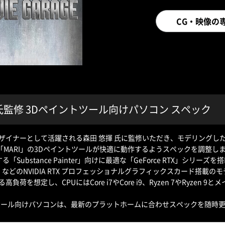
CG・映像の専
 氏監修 3Dペイントツール向けパソコン スペック
ザイナーとして活躍される森田 悠揮 氏に監修いただき、モデリングした3
er」や「MARI」の3Dペイントツールが快適に動作するようスペックを調整し
動作する「Substance Painter」向けに最適な「GeForce RTX」シ
o」などのNVIDIA RTX プロフェッショナルグラフィックスカード搭
負荷を想定し、CPUにはCore i7やCore i9、Ryzen 7やRyze
ツール向けパソコンは、最新のプラットホームに合わせスペックを随時