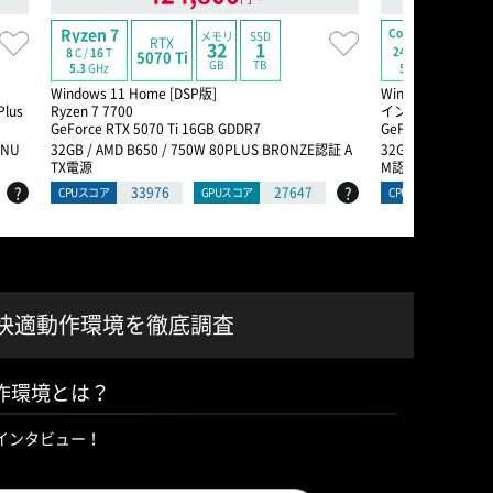
Ryzen 7
Core Ultra 9
メモリ
SSD
RTX
R
32
1
24
C /
24
T
8
C /
16
T
5070 Ti
50
GB
TB
5.7
GHz
5.3
GHz
Windows 11 Home [DSP版]
Windows 11 Hom
lus
Ryzen 7 7700
インテル® Core™ 
GeForce RTX 5070 Ti 16GB GDDR7
GeForce RTX 508
INU
32GB / AMD B650 / 750W 80PLUS BRONZE認証 A
32GB / インテル Z8
TX電源
M認証 ATX電源
?
?
33976
27647
5997
CPUスコア
GPUスコア
CPUスコア
RIの快適動作環境を徹底調査
適動作環境とは？
にインタビュー！