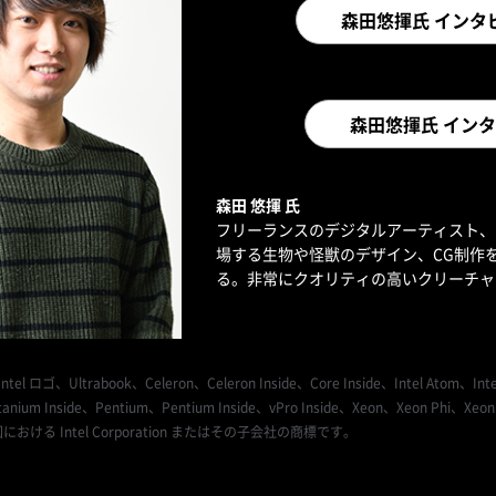
森田悠揮氏 インタ
森田悠揮氏 インタ
森田 悠揮 氏
フリーランスのデジタルアーティスト、
場する生物や怪獣のデザイン、CG制作
る。非常にクオリティの高いクリーチャ
l ロゴ、Ultrabook、Celeron、Celeron Inside、Core Inside、Intel Atom、Intel At
tanium Inside、Pentium、Pentium Inside、vPro Inside、Xeon、Xeon Phi、X
おける Intel Corporation またはその子会社の商標です。