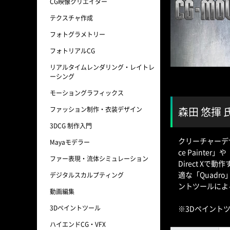
CG映像クリエイター
テクスチャ作成
フォトグラメトリー
フォトリアルCG
リアルタイムレンダリング・レイトレ
ーシング
モーショングラフィックス
森田 悠揮
ファッション制作・衣装デザイン
3DCG 制作入門
クリーチャーデ
Mayaモデラー
ce Paint
ファー表現・流体シミュレーション
Direct Xで
適な「Quadr
デジタルスカルプティング
ントツールによる高
動画編集
※3Dペイント
3Dペイントツール
ハイエンドCG・VFX