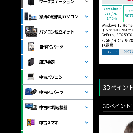
ワークステーション
Core Ultra 9
RT
24
C /
24
T
5070
怒涛の短納期パソコン
5.7
GHz
Windows 11 Home
インテル® Core™ U
パソコン組立キット
GeForce RTX 5070
32GB / インテル Z8
TX電源
自作PCパーツ
5997
CPUスコア
周辺機器
中古パソコン
3Dペイント
中古PCパーツ
3Dペイントツ
中古PC周辺機器
中古スマホ