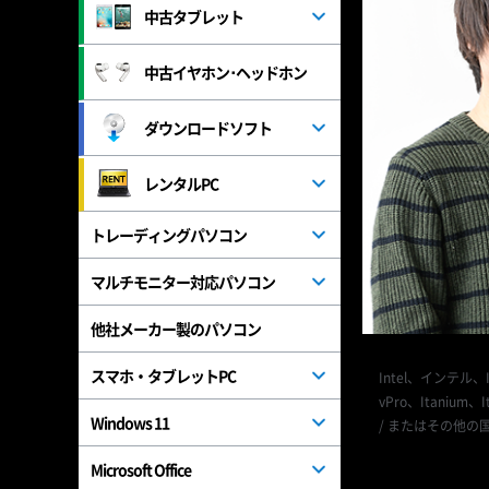
中古タブレット
中古イヤホン･ヘッドホン
ダウンロードソフト
レンタルPC
トレーディングパソコン
マルチモニター対応パソコン
他社メーカー製のパソコン
スマホ・タブレットPC
Intel、インテル、Inte
vPro、Itanium、I
Windows 11
/ またはその他の国に
Microsoft Office