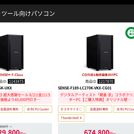
トツール向けパソコン
品ID
1143475
商品ID
1217870
5K-UKX
SENSE-F189-LC270K-VKX-CG01
超大感謝セール 8/21(金)11:5
デジタルアーティスト「朝倉 涼」コラボクリ
価格より40,000円引き…
ターPC【ご購入特典】オリジナル壁…
会員送料無料
水冷CPU Cooler
カスタマイズ○
会員送料無料
水冷CPU Coo
Thunderbolt 4
9800円
→
29,800
674,800
円〜
円〜