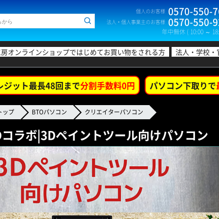
0570-550-7
個人のお客様
0570-550-9
法人・個人事業主のお客様
年中無休 ( 10:00 ～ 18:
工房オンラインショップではじめてお買い物をされる方
法人・学校・
レジット最長48回まで
分割手数料0円
パソコン下取りで
トップ
BTOパソコン
クリエイターパソコン
LDコラボ|3Dペイントツール向けパソコン