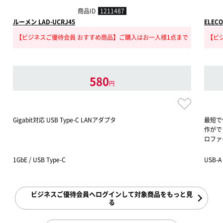
商品ID
1211487
ルーメン LAD-UCRJ45
ELECO
【ビジネスご優待会員 おすすめ商品】ご購入はお一人様1点まで
【ビ
580
円
Gigabit対応 USB Type-C LANアダプタ
最短で
作がで
ロファ
1GbE / USB Type-C
USB-
ビジネスご優待会員へログインして対象商品をもっと見
る