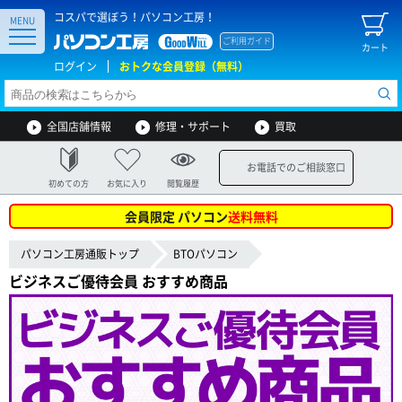
コスパで選ぼう！パソコン工房！
MENU
ご利用ガイド
カート
ログイン
おトクな会員登録（無料）
全国店舗情報
修理・サポート
買取
お電話でのご相談窓口
初めての方
お気に入り
閲覧履歴
会員限定 パソコン
送料無料
パソコン工房通販トップ
BTOパソコン
ビジネスご優待会員 おすすめ商品