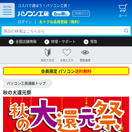
コスパで選ぼう！パソコン工房！
MENU
ご利用ガイド
カート
ログイン
おトクな会員登録（無料）
全国店舗情報
修理・サポート
買取
初めての方
お気に入り
閲覧履歴
会員限定 パソコン
送料無料
パソコン工房通販トップ
秋の大還元祭