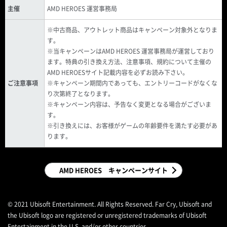
主催
AMD HEROES 運営事務局
※中古商品、アウトレット商品はキャンペーン対象外となりま
す。
※当キャンペーンはAMD HEROES 運営事務局が運営しており
ます。特典の引き換え方法、注意事項、規約について主催の
AMD HEROESサイト記載内容を必ずお読み下さい。
ご注意事項
※キャンペーン期間内であっても、エントリーコードがなくな
り次第終了となります。
※キャンペーン内容は、予告なく変更となる場合がございま
す。
※引き換えには、お客様がゲームの年齢要件を満たす必要があ
ります。
AMD HEROES キャンペーンサイト
© 2021 Ubisoft Entertainment. All Rights Reserved. Far Cry, Ubisoft and
the Ubisoft logo are registered or unregistered trademarks of Ubisoft
Entertainment in the U.S. and/or other countries.