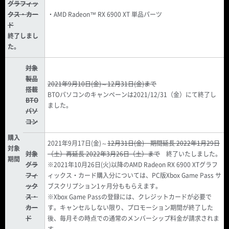
グラフィッ
クス・カー
・AMD Radeon™ RX 6900 XT 単品パーツ
ド
終了しまし
た。
対象
製品
2021年9月10日(金)～12月31日(金)まで
搭載
BTOパソコンのキャンペーンは2021/12/31（金）にて終了し
BTO
ました。
パソ
コン
購入
2021年9月17日(金)～
12月31日(金) 期間延長 2022年1月29日
対象
対象
（土）
再延長 2022年3月26日（土）
まで
終了いたしました。
期間
グラ
※2021年10月26日(火)以降のAMD Radeon RX 6900 XTグラフ
フィ
ィックス・カード購入分については、PC版Xbox Game Pass サ
ック
ブスクリプション1ヶ月分ももらえます。
ス・
※Xbox Game Passの登録には、クレジットカードが必要で
カー
す。キャンセルしない限り、プロモーション期間が終了した
ド
後、毎月その時点での通常のメンバーシップ料金が請求されま