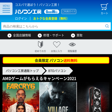
コスパで選ぼう！パソコン工房！
MENU
ご利用ガイド
カート
ログイン
おトクな会員登録（無料）
全国店舗情報
修理・サポート
買取
初めての方
お気に入り
閲覧履歴
会員限定 パソコン
送料無料
パソコン工房通販トップ
BTOパソコン
AMDゲームがもらえるキャンペーン2021