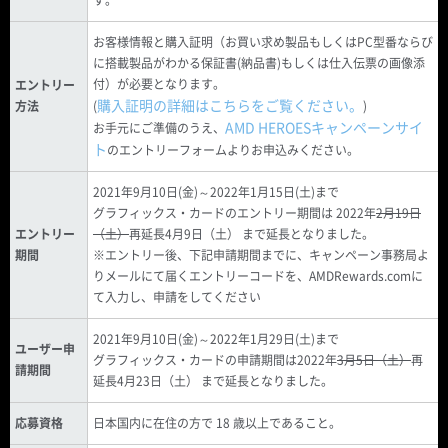
す。
お客様情報と購入証明（お買い求め製品もしくはPC型番ならび
に搭載製品がわかる保証書(納品書)もしくは仕入伝票の画像添
付）が必要となります。
エントリー
購入証明の詳細はこちらをご覧ください。
方法
(
)
AMD HEROESキャンペーンサイ
お手元にご準備のうえ、
ト
のエントリーフォームよりお申込みください。
2021年9月10日(金)～2022年1月15日(土)まで
グラフィックス・カードのエントリー期間は 2022年
2月19日
エントリー
（土）
再延長4月9日（土） まで延長となりました。
期間
※エントリー後、下記申請期間までに、キャンペーン事務局よ
りメールにて届くエントリーコードを、AMDRewards.comに
て入力し、申請をしてください
2021年9月10日(金)～2022年1月29日(土)まで
ユーザー申
グラフィックス・カードの申請期間は2022年
3月5日（土）
再
請期間
延長4月23日（土） まで延長となりました。
応募資格
日本国内に在住の方で 18 歳以上であること。