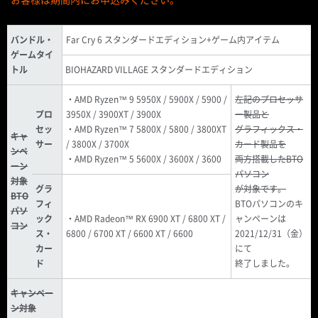
バンドル・
Far Cry 6 スタンダードエディション+ゲーム内アイテム
ゲームタイ
トル
BIOHAZARD VILLAGE スタンダードエディション
・AMD Ryzen™ 9 5950X / 5900X / 5900 /
左記のプロセッサ
プロ
3950X / 3900XT / 3900X
ー製品と
セッ
・AMD Ryzen™ 7 5800X / 5800 / 3800XT
グラフィックス・
キャ
サー
/ 3800X / 3700X
カード製品を
ンペ
・AMD Ryzen™ 5 5600X / 3600X / 3600
両方搭載したBTO
ーン
パソコン
対象
グラ
が対象です。
BTO
フィ
BTOパソコンのキ
パソ
ック
・AMD Radeon™ RX 6900 XT / 6800 XT /
ャンペーンは
コン
ス・
6800 / 6700 XT / 6600 XT / 6600
2021/12/31（金）
カー
にて
ド
終了しました。
キャンペー
ン対象