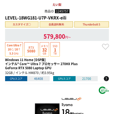
商品ID
1245757
LEVEL-18WG181-U7P-VKRX-eili
カスタマイズ○
会員送料無料
Thunderbolt 5
579,800
円〜
Core Ultra 7
メモリ
SSD
RTX
32
1
20
C /
20
T
5080
GB
TB
5.3
GHz
Windows 11 Home [DSP版]
インテル® Core™ Ultra 7 プロセッサー 270HX Plus
GeForce RTX 5080 Laptop GPU
32GB / インテル HM870 / 約3.95kg
?
46408
21700
CPUスコア
GPUスコア