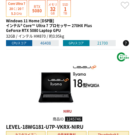
Core Ultra 7
メモリ
SSD
RTX
32
1
20
C /
20
T
5080
GB
TB
5.3
GHz
Windows 11 Home [DSP版]
インテル® Core™ Ultra 7 プロセッサー 270HX Plus
GeForce RTX 5080 Laptop GPU
32GB / インテル HM870 / 約3.95kg
?
46408
21700
CPUスコア
GPUスコア
商品ID
1245746
LEVEL-18WG181-U7P-VKRX-NIRU
カスタマイズ○
会員送料無料
Thunderbolt 5