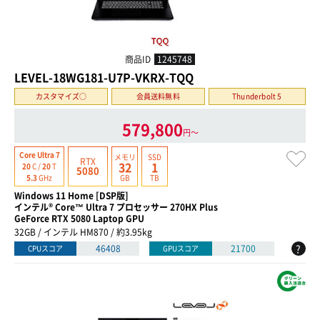
商品ID
1245748
LEVEL-18WG181-U7P-VKRX-TQQ
カスタマイズ○
会員送料無料
Thunderbolt 5
579,800
円〜
Core Ultra 7
メモリ
SSD
RTX
32
1
20
C /
20
T
5080
GB
TB
5.3
GHz
Windows 11 Home [DSP版]
インテル® Core™ Ultra 7 プロセッサー 270HX Plus
GeForce RTX 5080 Laptop GPU
32GB / インテル HM870 / 約3.95kg
?
46408
21700
CPUスコア
GPUスコア