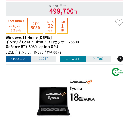
614700円
→
499,700
円〜
Core Ultra 7
メモリ
SSD
RTX
32
1
20
C /
20
T
5080
GB
TB
5.2
GHz
Windows 11 Home [DSP版]
インテル® Core™ Ultra 7 プロセッサー 255HX
GeForce RTX 5080 Laptop GPU
32GB / インテル HM870 / 約4.00kg
?
44279
21700
CPUスコア
GPUスコア