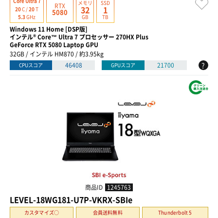
Core Ultra 7
メモリ
SSD
RTX
32
1
20
C /
20
T
5080
GB
TB
5.3
GHz
Windows 11 Home [DSP版]
インテル® Core™ Ultra 7 プロセッサー 270HX Plus
GeForce RTX 5080 Laptop GPU
32GB / インテル HM870 / 約3.95kg
?
46408
21700
CPUスコア
GPUスコア
商品ID
1245763
LEVEL-18WG181-U7P-VKRX-SBIe
カスタマイズ○
会員送料無料
Thunderbolt 5