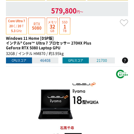
579,800
円〜
Core Ultra 7
メモリ
SSD
RTX
32
1
20
C /
20
T
5080
GB
TB
5.3
GHz
Windows 11 Home [DSP版]
インテル® Core™ Ultra 7 プロセッサー 270HX Plus
GeForce RTX 5080 Laptop GPU
32GB / インテル HM870 / 約3.95kg
?
46408
21700
CPUスコア
GPUスコア