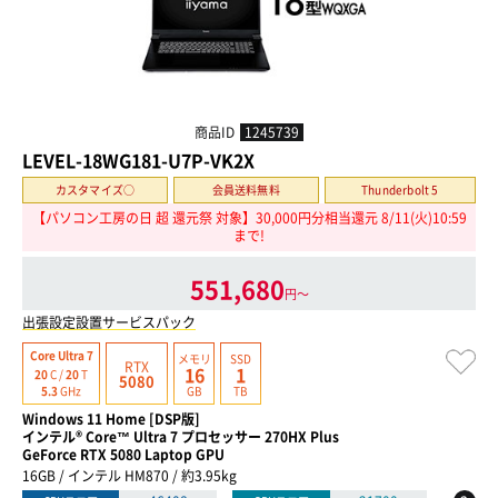
商品ID
1245739
LEVEL-18WG181-U7P-VK2X
カスタマイズ○
会員送料無料
Thunderbolt 5
【パソコン工房の日 超 還元祭 対象】30,000円分相当還元 8/11(火)10:59
まで!
551,680
円〜
出張設定設置サービスパック
Core Ultra 7
メモリ
SSD
RTX
16
1
20
C /
20
T
5080
GB
TB
5.3
GHz
Windows 11 Home [DSP版]
インテル® Core™ Ultra 7 プロセッサー 270HX Plus
GeForce RTX 5080 Laptop GPU
16GB / インテル HM870 / 約3.95kg