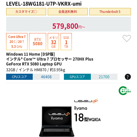
LEVEL-18WG181-U7P-VKRX-umi
カスタマイズ○
会員送料無料
Thunderbolt 5
579,800
円〜
Core Ultra 7
メモリ
SSD
RTX
32
1
20
C /
20
T
5080
GB
TB
5.3
GHz
Windows 11 Home [DSP版]
インテル® Core™ Ultra 7 プロセッサー 270HX Plus
GeForce RTX 5080 Laptop GPU
32GB / インテル HM870 / 約3.95kg
?
46408
21700
CPUスコア
GPUスコア