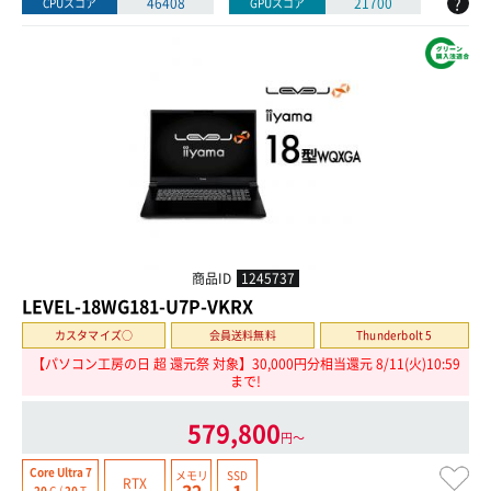
?
46408
21700
CPUスコア
GPUスコア
商品ID
1245737
LEVEL-18WG181-U7P-VKRX
カスタマイズ○
会員送料無料
Thunderbolt 5
【パソコン工房の日 超 還元祭 対象】30,000円分相当還元 8/11(火)10:59
まで!
579,800
円〜
Core Ultra 7
メモリ
SSD
RTX
20
C /
20
T