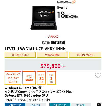
商品ID
1245759
LEVEL-18WG181-U7P-VKRX-INNK
カスタマイズ○
会員送料無料
Thunderbolt 5
579,800
円〜
Core Ultra 7
メモリ
SSD
RTX
32
1
20
C /
20
T
5080
GB
TB
5.3
GHz
Windows 11 Home [DSP版]
インテル® Core™ Ultra 7 プロセッサー 270HX Plus
GeForce RTX 5080 Laptop GPU
32GB / インテル HM870 / 約3.95kg
?
46408
21700
CPUスコア
GPUスコア