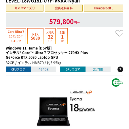
LEVEL-18WG181-U7P-VKRX-Nyan
カスタマイズ○
会員送料無料
Thunderbolt 5
579,800
円〜
Core Ultra 7
メモリ
SSD
RTX
32
1
20
C /
20
T
5080
GB
TB
5.3
GHz
Windows 11 Home [DSP版]
インテル® Core™ Ultra 7 プロセッサー 270HX Plus
GeForce RTX 5080 Laptop GPU
32GB / インテル HM870 / 約3.95kg
?
46408
21700
CPUスコア
GPUスコア