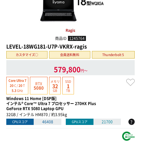
商品ID
1245764
LEVEL-18WG181-U7P-VKRX-ragis
カスタマイズ○
会員送料無料
Thunderbolt 5
579,800
円〜
Core Ultra 7
メモリ
SSD
RTX
32
1
20
C /
20
T
5080
GB
TB
5.3
GHz
Windows 11 Home [DSP版]
インテル® Core™ Ultra 7 プロセッサー 270HX Plus
GeForce RTX 5080 Laptop GPU
32GB / インテル HM870 / 約3.95kg
?
46408
21700
CPUスコア
GPUスコア