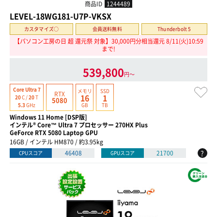
商品ID
1244489
LEVEL-18WG181-U7P-VKSX
カスタマイズ○
会員送料無料
Thunderbolt 5
【パソコン工房の日 超 還元祭 対象】30,000円分相当還元 8/11(火)10:59
まで!
539,800
円〜
Core Ultra 7
メモリ
SSD
RTX
16
1
20
C /
20
T
5080
GB
TB
5.3
GHz
Windows 11 Home [DSP版]
インテル® Core™ Ultra 7 プロセッサー 270HX Plus
GeForce RTX 5080 Laptop GPU
16GB / インテル HM870 / 約3.95kg
?
46408
21700
CPUスコア
GPUスコア