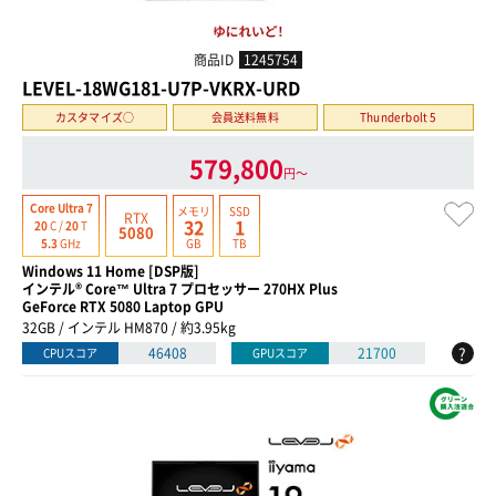
商品ID
1245754
LEVEL-18WG181-U7P-VKRX-URD
カスタマイズ○
会員送料無料
Thunderbolt 5
579,800
円〜
Core Ultra 7
メモリ
SSD
RTX
32
1
20
C /
20
T
5080
GB
TB
5.3
GHz
Windows 11 Home [DSP版]
インテル® Core™ Ultra 7 プロセッサー 270HX Plus
GeForce RTX 5080 Laptop GPU
32GB / インテル HM870 / 約3.95kg
?
46408
21700
CPUスコア
GPUスコア