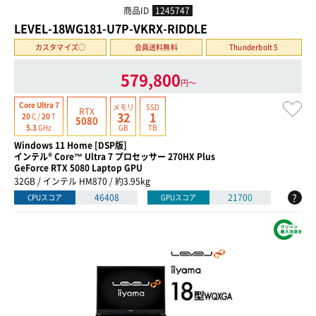
商品ID
1245747
LEVEL-18WG181-U7P-VKRX-RIDDLE
カスタマイズ○
会員送料無料
Thunderbolt 5
579,800
円〜
Core Ultra 7
メモリ
SSD
RTX
32
1
20
C /
20
T
5080
GB
TB
5.3
GHz
Windows 11 Home [DSP版]
インテル® Core™ Ultra 7 プロセッサー 270HX Plus
GeForce RTX 5080 Laptop GPU
32GB / インテル HM870 / 約3.95kg
?
46408
21700
CPUスコア
GPUスコア