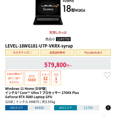
商品ID
1245750
LEVEL-18WG181-U7P-VKRX-syrup
カスタマイズ○
会員送料無料
Thunderbolt 5
579,800
円〜
Core Ultra 7
メモリ
SSD
RTX
32
1
20
C /
20
T
5080
GB
TB
5.3
GHz
Windows 11 Home [DSP版]
インテル® Core™ Ultra 7 プロセッサー 270HX Plus
GeForce RTX 5080 Laptop GPU
32GB / インテル HM870 / 約3.95kg
?
46408
21700
CPUスコア
GPUスコア