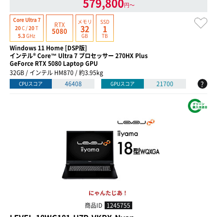
579,800
円〜
Core Ultra 7
メモリ
SSD
RTX
32
1
20
C /
20
T
5080
GB
TB
5.3
GHz
Windows 11 Home [DSP版]
インテル® Core™ Ultra 7 プロセッサー 270HX Plus
GeForce RTX 5080 Laptop GPU
32GB / インテル HM870 / 約3.95kg
?
46408
21700
CPUスコア
GPUスコア
商品ID
1245755