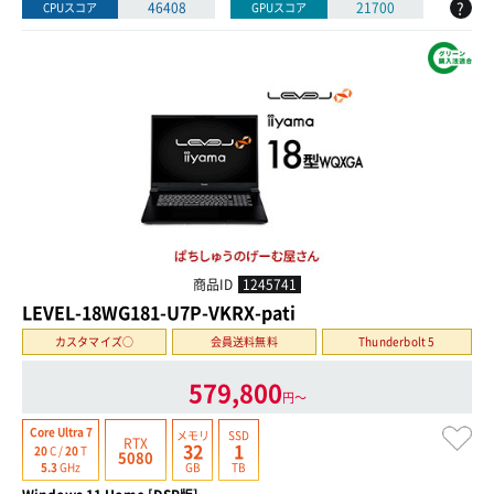
?
46408
21700
CPUスコア
GPUスコア
商品ID
1245741
LEVEL-18WG181-U7P-VKRX-pati
カスタマイズ○
会員送料無料
Thunderbolt 5
579,800
円〜
Core Ultra 7
メモリ
SSD
RTX
32
1
20
C /
20
T
5080
GB
TB
5.3
GHz