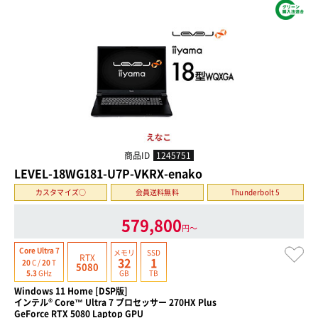
商品ID
1245751
LEVEL-18WG181-U7P-VKRX-enako
カスタマイズ○
会員送料無料
Thunderbolt 5
579,800
円〜
Core Ultra 7
メモリ
SSD
RTX
32
1
20
C /
20
T
5080
GB
TB
5.3
GHz
Windows 11 Home [DSP版]
インテル® Core™ Ultra 7 プロセッサー 270HX Plus
GeForce RTX 5080 Laptop GPU