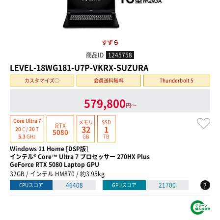
商品ID
1245758
LEVEL-18WG181-U7P-VKRX-SUZURA
カスタマイズ○
会員送料無料
Thunderbolt 5
579,800
円〜
Core Ultra 7
メモリ
SSD
RTX
32
1
20
C /
20
T
5080
GB
TB
5.3
GHz
Windows 11 Home [DSP版]
インテル® Core™ Ultra 7 プロセッサー 270HX Plus
GeForce RTX 5080 Laptop GPU
32GB / インテル HM870 / 約3.95kg
?
46408
21700
CPUスコア
GPUスコア