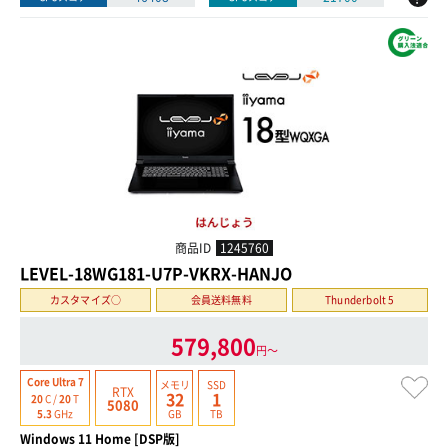
商品ID
1245760
LEVEL-18WG181-U7P-VKRX-HANJO
カスタマイズ○
会員送料無料
Thunderbolt 5
579,800
円〜
Core Ultra 7
メモリ
SSD
RTX
32
1
20
C /
20
T
5080
GB
TB
5.3
GHz
Windows 11 Home [DSP版]