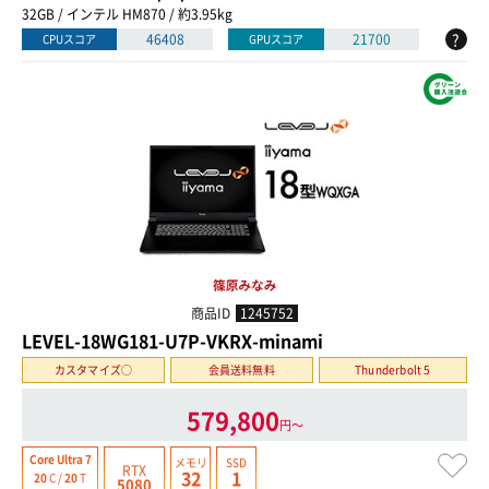
32GB / インテル HM870 / 約3.95kg
?
46408
21700
CPUスコア
GPUスコア
商品ID
1245752
LEVEL-18WG181-U7P-VKRX-minami
カスタマイズ○
会員送料無料
Thunderbolt 5
579,800
円〜
Core Ultra 7
メモリ
SSD
RTX
32
1
20
C /
20
T
5080