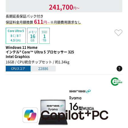
241,700
円〜
長期延長保証パック付き
611
保証料金月額換算
円～
※月額費用請求なし
Core Ultra 5
メモリ
SSD
16
1
8
C /
8
T
GB
TB
4.5
GHz
Windows 11 Home
インテル® Core™ Ultra 5 プロセッサー 325
Intel Graphics
16GB / CPU統合チップセット / 約1.34kg
?
22886
CPUスコア