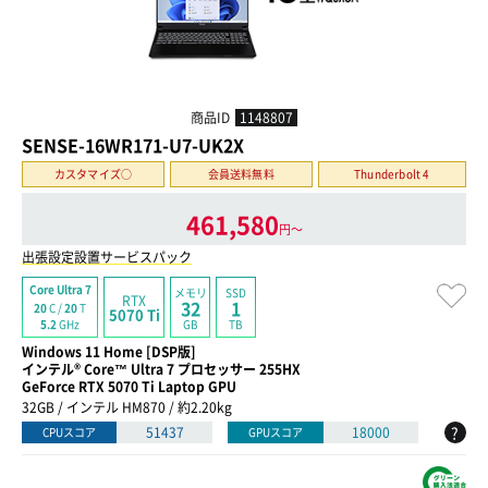
商品ID
1148807
SENSE-16WR171-U7-UK2X
カスタマイズ○
会員送料無料
Thunderbolt 4
461,580
円〜
出張設定設置サービスパック
Core Ultra 7
メモリ
SSD
RTX
32
1
20
C /
20
T
5070 Ti
GB
TB
5.2
GHz
Windows 11 Home [DSP版]
インテル® Core™ Ultra 7 プロセッサー 255HX
GeForce RTX 5070 Ti Laptop GPU
32GB / インテル HM870 / 約2.20kg
?
51437
18000
CPUスコア
GPUスコア