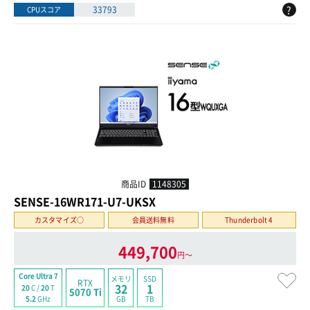
?
33793
CPUスコア
商品ID
1148305
SENSE-16WR171-U7-UKSX
カスタマイズ○
会員送料無料
Thunderbolt 4
449,700
円〜
Core Ultra 7
メモリ
SSD
RTX
32
1
20
C /
20
T
5070 Ti
GB
TB
5.2
GHz