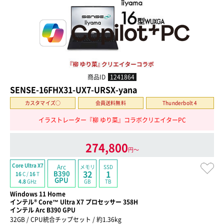
商品ID
1241864
SENSE-16FHX31-UX7-URSX-yana
カスタマイズ○
会員送料無料
Thunderbolt 4
イラストレーター『柳 ゆり菜』コラボクリエイターPC
274,800
円〜
Core Ultra X7
Arc
メモリ
SSD
32
1
B390
16
C /
16
T
GPU
GB
TB
4.8
GHz
Windows 11 Home
インテル® Core™ Ultra X7 プロセッサー 358H
インテル Arc B390 GPU
32GB / CPU統合チップセット / 約1.36kg