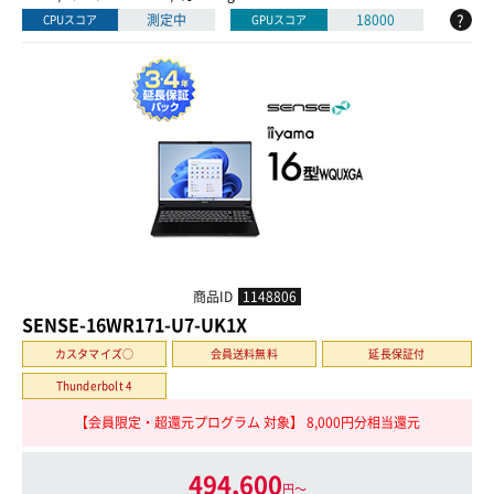
?
測定中
18000
CPUスコア
GPUスコア
商品ID
1148806
SENSE-16WR171-U7-UK1X
カスタマイズ○
会員送料無料
延長保証付
Thunderbolt 4
【会員限定・超還元プログラム 対象】 8,000円分相当還元
494,600
円〜