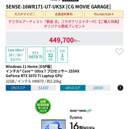
SENSE-16WR171-U7-UKSX [CG MOVIE GARAGE]
カスタマイズ○
会員送料無料
Thunderbolt 4
デジタルアーティスト「朝倉 涼」コラボクリエイターPC【ご購入特典】
オリジナル壁紙プレゼント
449,700
円〜
Core Ultra 7
メモリ
SSD
RTX
32
1
20
C /
20
T
5070 Ti
GB
TB
5.2
GHz
Windows 11 Home [DSP版]
インテル® Core™ Ultra 7 プロセッサー 255HX
GeForce RTX 5070 Ti Laptop GPU
32GB / インテル HM870 / 約2.20kg
?
51437
18000
CPUスコア
GPUスコア