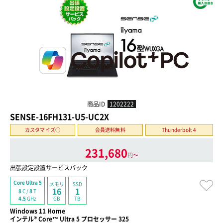
商品ID
1202222
SENSE-16FH131-U5-UC2X
カスタマイズ○
会員送料無料
Thunderbolt 4
231,680
円〜
出張設定設置サービスパック
Core Ultra 5
メモリ
SSD
16
1
8
C /
8
T
GB
TB
4.5
GHz
Windows 11 Home
インテル® Core™ Ultra 5 プロセッサー 325