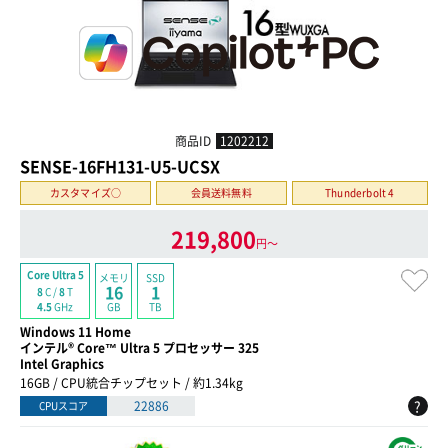
商品ID
1202212
SENSE-16FH131-U5-UCSX
カスタマイズ○
会員送料無料
Thunderbolt 4
219,800
円〜
Core Ultra 5
メモリ
SSD
16
1
8
C /
8
T
GB
TB
4.5
GHz
Windows 11 Home
インテル® Core™ Ultra 5 プロセッサー 325
Intel Graphics
16GB / CPU統合チップセット / 約1.34kg
?
22886
CPUスコア