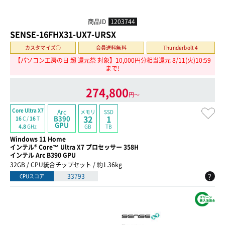
商品ID
1203744
SENSE-16FHX31-UX7-URSX
カスタマイズ○
会員送料無料
Thunderbolt 4
【パソコン工房の日 超 還元祭 対象】10,000円分相当還元 8/11(火)10:59
まで!
274,800
円〜
Core Ultra X7
Arc
メモリ
SSD
32
1
B390
16
C /
16
T
GPU
GB
TB
4.8
GHz
Windows 11 Home
インテル® Core™ Ultra X7 プロセッサー 358H
インテル Arc B390 GPU
32GB / CPU統合チップセット / 約1.36kg
?
33793
CPUスコア