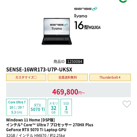
商品ID
1250084
SENSE-16WR173-U7P-UKSX
カスタマイズ○
会員送料無料
Thunderbolt 4
469,800
円〜
Core Ultra 7
メモリ
SSD
RTX
32
1
20
C /
20
T
5070 Ti
GB
TB
5.3
GHz
Windows 11 Home [DSP版]
インテル® Core™ Ultra 7 プロセッサー 270HX Plus
GeForce RTX 5070 Ti Laptop GPU
32GB / インテル HM870 / 約2.25kg