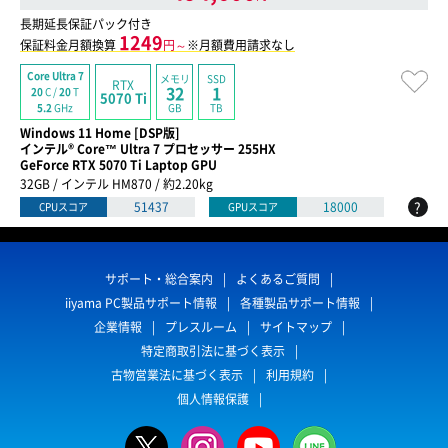
長期延長保証パック付き
1249
保証料金月額換算
円～
※月額費用請求なし
Core Ultra 7
メモリ
SSD
RTX
32
1
20
C /
20
T
5070 Ti
GB
TB
5.2
GHz
Windows 11 Home [DSP版]
インテル® Core™ Ultra 7 プロセッサー 255HX
GeForce RTX 5070 Ti Laptop GPU
32GB / インテル HM870 / 約2.20kg
?
51437
18000
CPUスコア
GPUスコア
サポート・総合案内
よくあるご質問
iiyama PC製品サポート情報
各種製品サポート情報
企業情報
プレスルーム
サイトマップ
特定商取引法に基づく表示
古物営業法に基づく表示
利用規約
個人情報保護