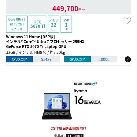
449,700
円〜
Core Ultra 7
メモリ
SSD
RTX
32
1
20
C /
20
T
5070 Ti
GB
TB
5.2
GHz
Windows 11 Home [DSP版]
インテル® Core™ Ultra 7 プロセッサー 255HX
GeForce RTX 5070 Ti Laptop GPU
32GB / インテル HM870 / 約2.20kg
?
51437
18000
CPUスコア
GPUスコア
商品ID
1169882