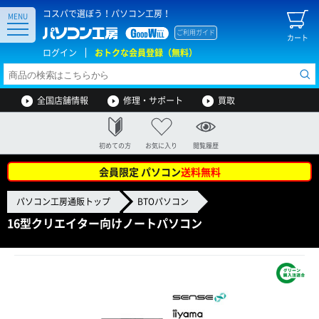
コスパで選ぼう！パソコン工房！
MENU
ご利用ガイド
カート
ログイン
おトクな会員登録（無料）
全国店舗情報
修理・サポート
買取
初めての方
お気に入り
閲覧履歴
会員限定 パソコン
送料無料
パソコン工房通販トップ
BTOパソコン
16型クリエイター向けノートパソコン