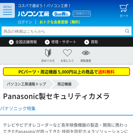
コスパで選ぼう！パソコン工房！
MENU
ご利用ガイド
カート
ログイン
おトクな会員登録（無料）
全国店舗情報
修理・サポート
買取
初めての方
お気に入り
閲覧履歴
PCパーツ・周辺機器 5,000円以上の商品で
送料無料
パソコン工房通販トップ
周辺機器
Panasonic製セキュリティカメラ
パナソニック特集
テレビやビデオレコーダーなど長年映像機器の製造・開発に携わっ
てきたPanasonicが培ってきた 技術を防犯カメラソリューションに