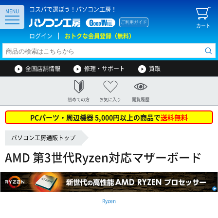
コスパで選ぼう！パソコン工房！
MENU
ご利用ガイド
カート
ログイン
おトクな会員登録（無料）
全国店舗情報
修理・サポート
買取
初めての方
お気に入り
閲覧履歴
PCパーツ・周辺機器 5,000円以上の商品で
送料無料
パソコン工房通販トップ
AMD 第3世代Ryzen対応マザーボード
Ryzen