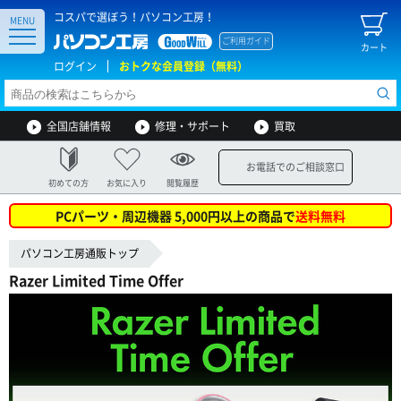
コスパで選ぼう！パソコン工房！
MENU
ご利用ガイド
カート
ログイン
おトクな会員登録（無料）
全国店舗情報
修理・サポート
買取
お電話でのご相談窓口
初めての方
お気に入り
閲覧履歴
PCパーツ・周辺機器 5,000円以上の商品で
送料無料
パソコン工房通販トップ
Razer Limited Time Offer