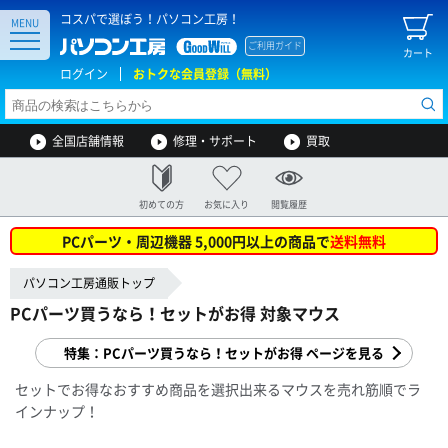
コスパで選ぼう！パソコン工房！
MENU
ご利用ガイド
カート
ログイン
おトクな会員登録（無料）
全国店舗情報
修理・サポート
買取
初めての方
お気に入り
閲覧履歴
PCパーツ・周辺機器 5,000円以上の商品で
送料無料
パソコン工房通販トップ
PCパーツ買うなら！セットがお得 対象マウス
特集：PCパーツ買うなら！セットがお得 ページを見る
セットでお得なおすすめ商品を選択出来るマウスを売れ筋順でラ
インナップ！