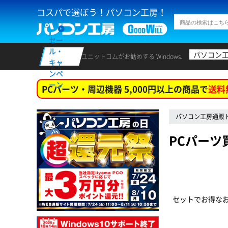
コスパで選ぼう！パソコン工房！
セー
ル・
パソコン
ユニットコムがお勧めする Windows.
キャ
ンペ
ーン
PCパーツ・周辺機器 5,000円以上の商品で
送料
パソコン工房通販
PCパーツ
セットでお得な