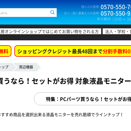
0570-550-7
個人のお客様
0570-550-9
法人・個人事業主のお客様
年中無休 ( 10:00 ～ 18:
工房オンラインショップではじめてお買い物をされる方
法人・学校・
無料
ショッピングクレジット最長48回まで
分割手数料0
トップ
周辺機器
買うなら！セットがお得 対象液晶モニタ
特集：PCパーツ買うなら！セットがお得
おすすめ商品を選択出来る液晶モニターを売れ筋順でラインナップ！