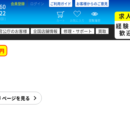
会員登録
ログイン
ご利用ガイド
お客様からのご意見
60
22
求
00 )
カート
お気に入り
閲覧履歴
経験
官公庁のお客様
全国店舗情報
修理・サポート
買取
歓
円
ー
 ページを見る