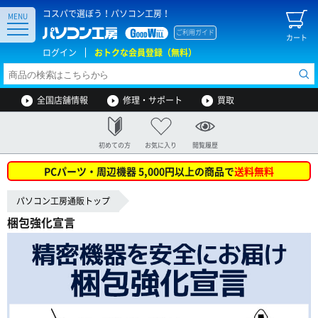
コスパで選ぼう！パソコン工房！
MENU
ご利用ガイド
カート
ログイン
おトクな会員登録（無料）
全国店舗情報
修理・サポート
買取
初めての方
お気に入り
閲覧履歴
PCパーツ・周辺機器 5,000円以上の商品で
送料無料
パソコン工房通販トップ
梱包強化宣言