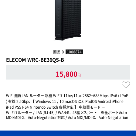
商品ID
1088874
ELECOM WRC-BE36QS-B
15,800
円
WiFi 無線LAN ルーター 親機 WiFi7 11be/11ax 2882+688Mbps IPv6 ( IPoE
) 有線 2.5Gbps 【 Windows 11 / 10 macOS iOS iPadOS Android iPhone
iPad PS5 PS4 Nintendo Switch 各種対応 】 中継器モード …
Wi-Fi 7ルーター / LAN[RJ-45] / WAN:RJ-45型×2ポート ※全ポートAuto
MDI/MDI-X、Auto-Negotiation対応 / Auto MDI/MDI-X、Auto-Negotiation