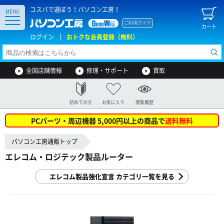
コスパで選ぼう！パソコン工房！
MENU
ご利用ガイド
カート
ログイン
おトクな会員登録（無料）
全国店舗情報
修理・サポート
買取
初めての方
お気に入り
閲覧履歴
PCパーツ・周辺機器 5,000円以上の商品で
送料無料
パソコン工房通販トップ
エレコム・ロジテック製品ルーター
エレコム製品強化宣言 カテゴリ一覧を見る