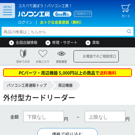
コスパで選ぼう！パソコン工房！
MENU
ご利用ガイド
カート
ログイン
おトクな会員登録（無料）
全国店舗情報
修理・サポート
買取
お電話でのご相談窓口
初めての方
お気に入り
閲覧履歴
PCパーツ・周辺機器 5,000円以上の商品で
送料無料
パソコン工房通販トップ
周辺機器
外付型カードリーダー
金額
～
円
円