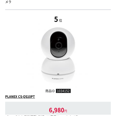
メラ
5
位
商品ID
1034152
PLANEX CS-QS10PT
6,980
円