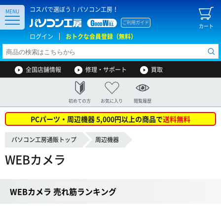
コスパで選ぼう！パソコン工房！
MENU
ご利用ガイド
カート
ログイン
おトクな会員登録（無料）
全国店舗情報
修理・サポート
買取
初めての方
お気に入り
閲覧履歴
PCパーツ・周辺機器 5,000円以上の商品で
送料無料
パソコン工房通販トップ
周辺機器
WEBカメラ
WEBカメラ 売れ筋ランキング