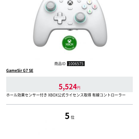
商品ID
1006575
GameSir G7 SE
5,524
円
ホール効果センサー付き XBOX公式ライセンス取得 有線コントローラー
5
位