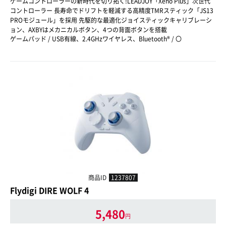
ゲームコントローラーの新時代を切り拓く!LEADJOY「Xeno Plus」次世代
コントローラー 長寿命でドリフトを軽減する高精度TMRスティック「JS13
PROモジュール」を採用 先駆的な最適化ジョイスティックキャリブレーシ
ョン、AXBYはメカニカルボタン、4つの背面ボタンを搭載
ゲームパッド / USB有線、2.4GHzワイヤレス、Bluetooth® / 〇
商品ID
1237807
Flydigi DIRE WOLF 4
5,480
円