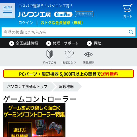
コスパで選ぼう！パソコン工房！
MENU
ご利用ガイド
カート
ログイン
おトクな会員登録（無料）
全国店舗情報
修理・サポート
買取
初めての方
お気に入り
閲覧履歴
PCパーツ・周辺機器 5,000円以上の商品で
送料無料
パソコン工房通販トップ
周辺機器
ゲームコントローラー