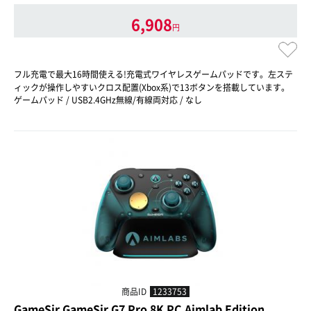
6,908
円
フル充電で最大16時間使える!充電式ワイヤレスゲームパッドです。左ステ
ィックが操作しやすいクロス配置(Xbox系)で13ボタンを搭載しています。
ゲームパッド / USB2.4GHz無線/有線両対応 / なし
商品ID
1233753
GameSir GameSir G7 Pro 8K PC Aimlab Edition