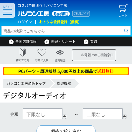
コスパで選ぼう！パソコン工房！
MENU
ご利用ガイド
カート
ログイン
おトクな会員登録（無料）
全国店舗情報
修理・サポート
買取
お電話でのご相談窓口
初めての方
お気に入り
閲覧履歴
PCパーツ・周辺機器 5,000円以上の商品で
送料無料
パソコン工房通販トップ
周辺機器
デジタルオーディオ
金額
～
円
円