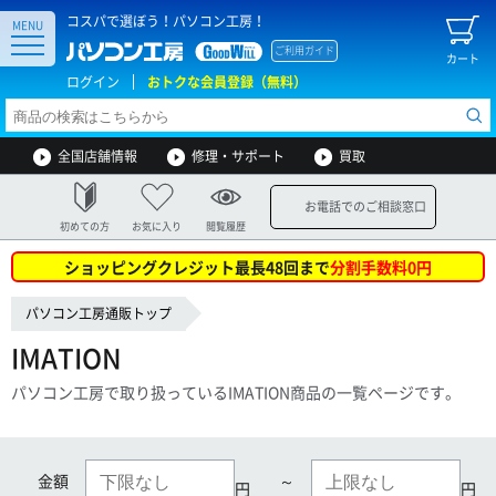
コスパで選ぼう！パソコン工房！
MENU
ご利用ガイド
カート
ログイン
おトクな会員登録（無料）
全国店舗情報
修理・サポート
買取
お電話でのご相談窓口
初めての方
お気に入り
閲覧履歴
ショッピングクレジット最長48回まで
分割手数料0円
パソコン工房通販トップ
IMATION
パソコン工房で取り扱っているIMATION商品の一覧ページです。
金額
～
円
円