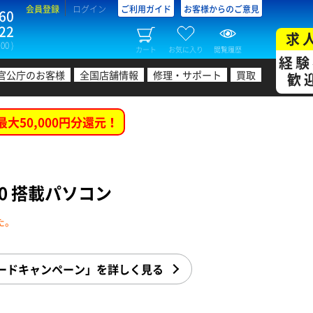
会員登録
ログイン
ご利用ガイド
お客様からのご意見
60
22
求
00 )
カート
お気に入り
閲覧履歴
経験
官公庁のお客様
全国店舗情報
修理・サポート
買取
歓
最大50,000円分還元！
070 搭載パソコン
た。
プグレードキャンペーン」を詳しく見る