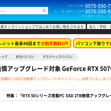
0570-550-7
個人のお客様
0570-550-9
法人・個人事業主のお客様
年中無休 ( 10:00 ～ 18:
工房オンラインショップではじめてお買い物をされる方
法人・学校・
レジット最長48回まで
分割手数料0円
パソコン下取りで
トップ
BTOパソコン
デスクトップパソコン
B無償アップグレード対象 GeForce RTX 5
ーズ搭載PC SSD2TB無償アップグレードキャンペーン」は終了いたしまし
特集：「RTX 50シリーズ搭載PC SSD 2TB無償アッ