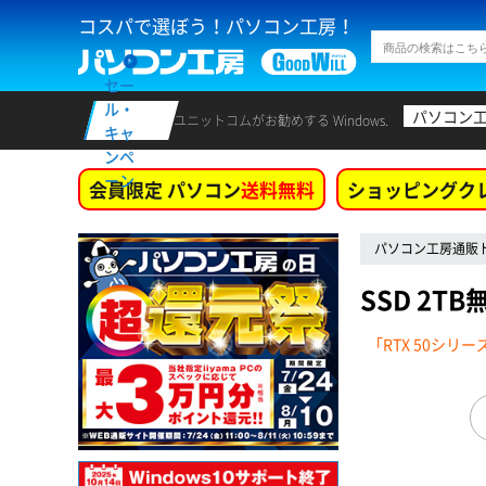
コスパで選ぼう！パソコン工房！
セー
ル・
パソコン
ユニットコムがお勧めする Windows.
キャ
ンペ
ーン
会員限定 パソコン
送料無料
ショッピングク
パソコン工房通販
SSD 2T
「RTX 50シリ