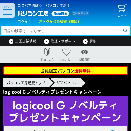
コスパで選ぼう！パソコン工房！
MENU
ご利用ガイド
カート
ログイン
おトクな会員登録（無料）
全国店舗情報
修理・サポート
買取
初めての方
お気に入り
閲覧履歴
会員限定 パソコン
送料無料
パソコン工房通販トップ
BTOパソコン
logicool G ノベルティプレゼントキャンペーン