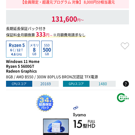
【会員限定・超還元プログラム 対象】 8,000円分相当還元
131,600
円〜
長期延長保証パック付き
333
保証料金月額換算
円～
※月額費用請求なし
Ryzen 5
メモリ
SSD
8
500
6
C /
12
T
GB
GB
4.6
GHz
Windows 11 Home
Ryzen 5 5600GT
Radeon Graphics
8GB / AMD B550 / 300W 80PLUS BRONZE認証 TFX電源
?
20169
1480
CPUスコア
GPUスコア