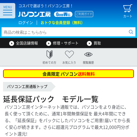
コスパで選ぼう！パソコン工房！
MENU
ご利用ガイド
カート
ログイン
おトクな会員登録（無料）
全国店舗情報
修理・サポート
買取
初めての方
お気に入り
閲覧履歴
会員限定 パソコン
送料無料
パソコン工房通販トップ
延長保証パック モデル一覧
パソコン工房インターネット通販では、パソコンをより身近に、
長く使って頂くために、通常1年間無償保証を 最大4年間にでき
る、「延長保証」をパックにしたパソコンをご用意!届いてから長
く安心が続きます。さらに超還元プログラムで最大12,000円分ポ
イント還元!