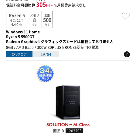
305
保証料金月額換算
円～
※月額費用請求なし
Ryzen 5
メモリ
SSD
8
500
6
C /
12
T
GB
GB
4.4
GHz
Windows 11 Home
Ryzen 5 5500GT
Radeon Graphics※グラフィックスカードは搭載しておりません
8GB / AMD B550 / 300W 80PLUS BRONZE認証 TFX電源
?
19784
CPUスコア
商品ID
1202293