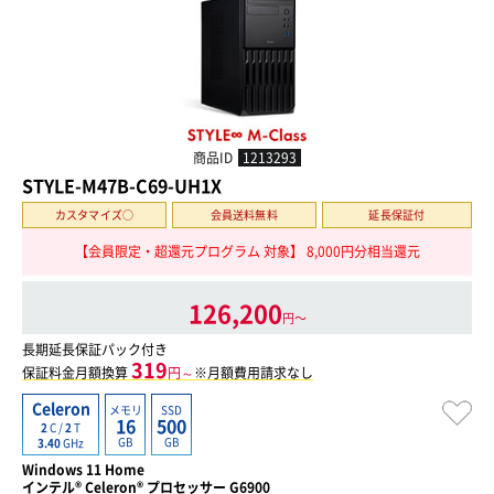
商品ID
1213293
STYLE-M47B-C69-UH1X
カスタマイズ○
会員送料無料
延長保証付
【会員限定・超還元プログラム 対象】 8,000円分相当還元
126,200
円〜
長期延長保証パック付き
319
保証料金月額換算
円～
※月額費用請求なし
Celeron
メモリ
SSD
16
500
2
C /
2
T
GB
GB
3.40
GHz
Windows 11 Home
インテル® Celeron® プロセッサー G6900