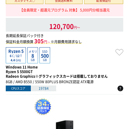
カスタマイズ○
会員送料無料
延長保証付
【会員限定・超還元プログラム 対象】 5,000円分相当還元
120,700
円〜
長期延長保証パック付き
305
保証料金月額換算
円～
※月額費用請求なし
Ryzen 5
メモリ
SSD
8
500
6
C /
12
T
GB
GB
4.4
GHz
Windows 11 Home
Ryzen 5 5500GT
Radeon Graphics※グラフィックスカードは搭載しておりません
8GB / AMD B550 / 550W 80PLUS BRONZE認証 ATX電源
?
19784
CPUスコア