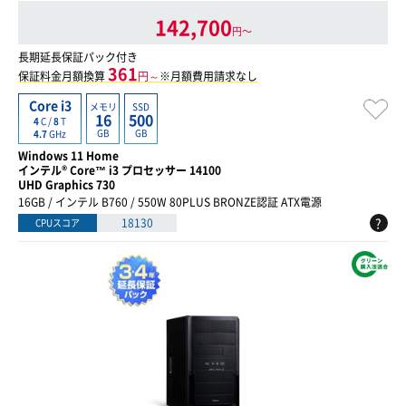
142,700
円〜
長期延長保証パック付き
361
保証料金月額換算
円～
※月額費用請求なし
Core i3
メモリ
SSD
16
500
4
C /
8
T
GB
GB
4.7
GHz
Windows 11 Home
インテル® Core™ i3 プロセッサー 14100
UHD Graphics 730
16GB / インテル B760 / 550W 80PLUS BRONZE認証 ATX電源
?
18130
CPUスコア