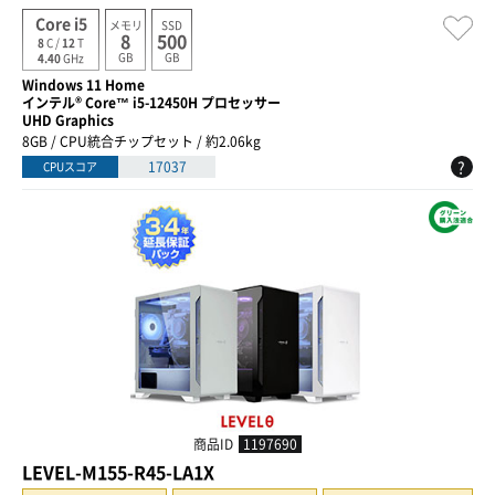
Core i5
メモリ
SSD
8
500
8
C /
12
T
GB
GB
4.40
GHz
Windows 11 Home
インテル® Core™ i5-12450H プロセッサー
UHD Graphics
8GB / CPU統合チップセット / 約2.06kg
?
17037
CPUスコア
商品ID
1197690
LEVEL-M155-R45-LA1X