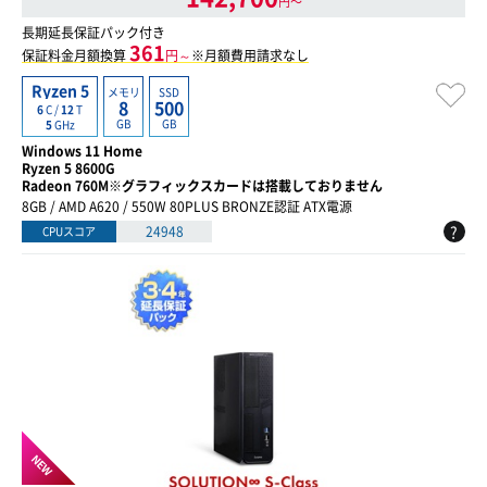
円〜
長期延長保証パック付き
361
保証料金月額換算
円～
※月額費用請求なし
Ryzen 5
メモリ
SSD
8
500
6
C /
12
T
GB
GB
5
GHz
Windows 11 Home
Ryzen 5 8600G
Radeon 760M※グラフィックスカードは搭載しておりません
8GB / AMD A620 / 550W 80PLUS BRONZE認証 ATX電源
?
24948
CPUスコア
NEW