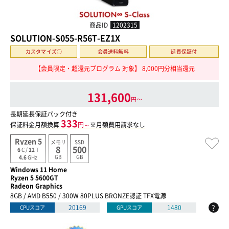
商品ID
1202315
SOLUTION-S055-R56T-EZ1X
カスタマイズ○
会員送料無料
延長保証付
【会員限定・超還元プログラム 対象】 8,000円分相当還元
131,600
円〜
長期延長保証パック付き
333
保証料金月額換算
円～
※月額費用請求なし
Ryzen 5
メモリ
SSD
8
500
6
C /
12
T
GB
GB
4.6
GHz
Windows 11 Home
Ryzen 5 5600GT
Radeon Graphics
8GB / AMD B550 / 300W 80PLUS BRONZE認証 TFX電源
?
20169
1480
CPUスコア
GPUスコア