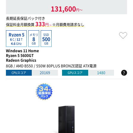
131,600
円〜
長期延長保証パック付き
333
保証料金月額換算
円～
※月額費用請求なし
Ryzen 5
メモリ
SSD
8
500
6
C /
12
T
GB
GB
4.6
GHz
Windows 11 Home
Ryzen 5 5600GT
Radeon Graphics
8GB / AMD B550 / 550W 80PLUS BRONZE認証 ATX電源
?
20169
1480
CPUスコア
GPUスコア