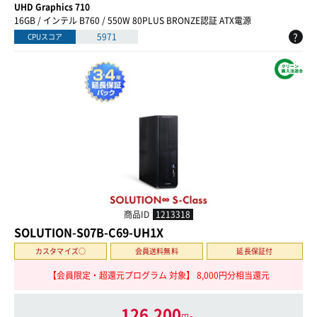
UHD Graphics 710
16GB / インテル B760 / 550W 80PLUS BRONZE認証 ATX電源
?
5971
CPUスコア
商品ID
1213318
SOLUTION-S07B-C69-UH1X
カスタマイズ○
会員送料無料
延長保証付
【会員限定・超還元プログラム 対象】 8,000円分相当還元
126,200