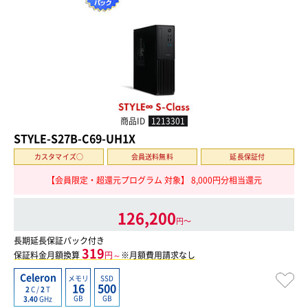
商品ID
1213301
STYLE-S27B-C69-UH1X
カスタマイズ○
会員送料無料
延長保証付
【会員限定・超還元プログラム 対象】 8,000円分相当還元
126,200
円〜
長期延長保証パック付き
319
保証料金月額換算
円～
※月額費用請求なし
Celeron
メモリ
SSD
16
500
2
C /
2
T
GB
GB
3.40
GHz