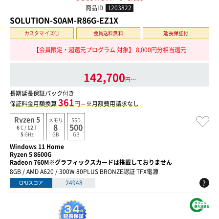
商品ID
1203822
SOLUTION-S0AM-R86G-EZ1X
カスタマイズ○
会員送料無料
延長保証付
【会員限定・超還元プログラム 対象】 8,000円分相当還元
142,700
円〜
長期延長保証パック付き
361
保証料金月額換算
円～
※月額費用請求なし
Ryzen 5
メモリ
SSD
8
500
6
C /
12
T
GB
GB
5
GHz
Windows 11 Home
Ryzen 5 8600G
Radeon 760M※グラフィックスカードは搭載しておりません
8GB / AMD A620 / 300W 80PLUS BRONZE認証 TFX電源
?
24948
CPUスコア