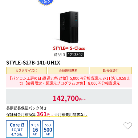
商品ID
1213302
STYLE-S27B-141-UH1X
カスタマイズ○
会員送料無料
延長保証付
【パソコン工房の日 超 還元祭 対象】5,000円分相当還元 8/11(火)10:59ま
で!【会員限定・超還元プログラム 対象】 8,000円分相当還元
142,700
円〜
長期延長保証パック付き
361
保証料金月額換算
円～
※月額費用請求なし
Core i3
メモリ
SSD
16
500
4
C /
8
T
GB
GB
4.7
GHz