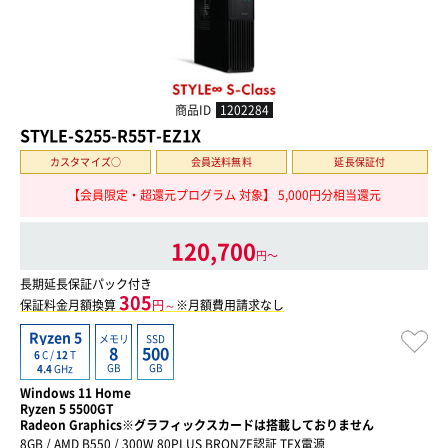
商品ID
1202284
STYLE-S255-R55T-EZ1X
カスタマイズ○
会員送料無料
延長保証付
【会員限定・超還元プログラム 対象】 5,000円分相当還元
120,700
円〜
長期延長保証パック付き
305
保証料金月額換算
円～
※月額費用請求なし
Ryzen 5
メモリ
SSD
8
500
6
C /
12
T
GB
GB
4.4
GHz
Windows 11 Home
Ryzen 5 5500GT
Radeon Graphics※グラフィックスカードは搭載しておりません
8GB / AMD B550 / 300W 80PLUS BRONZE認証 TFX電源