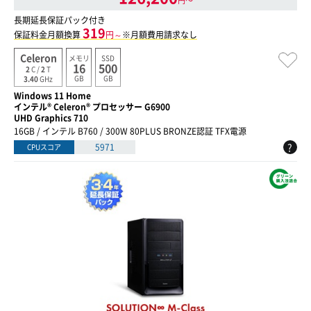
円〜
長期延長保証パック付き
319
保証料金月額換算
円～
※月額費用請求なし
Celeron
メモリ
SSD
16
500
2
C /
2
T
GB
GB
3.40
GHz
Windows 11 Home
インテル® Celeron® プロセッサー G6900
UHD Graphics 710
16GB / インテル B760 / 300W 80PLUS BRONZE認証 TFX電源
?
5971
CPUスコア