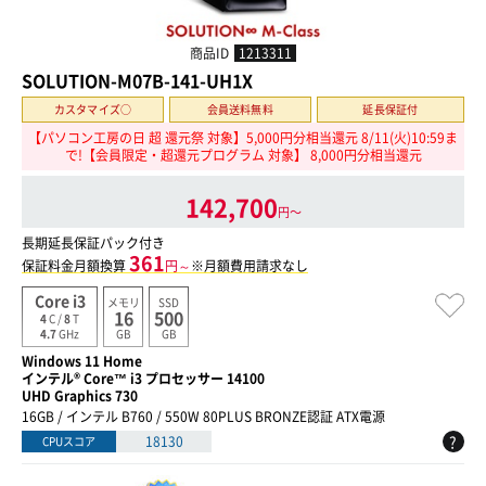
商品ID
1213311
SOLUTION-M07B-141-UH1X
カスタマイズ○
会員送料無料
延長保証付
【パソコン工房の日 超 還元祭 対象】5,000円分相当還元 8/11(火)10:59ま
で!【会員限定・超還元プログラム 対象】 8,000円分相当還元
142,700
円〜
長期延長保証パック付き
361
保証料金月額換算
円～
※月額費用請求なし
Core i3
メモリ
SSD
16
500
4
C /
8
T
GB
GB
4.7
GHz
Windows 11 Home
インテル® Core™ i3 プロセッサー 14100
UHD Graphics 730
16GB / インテル B760 / 550W 80PLUS BRONZE認証 ATX電源
?
18130
CPUスコア