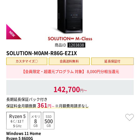
NEW
商品ID
1203838
SOLUTION-M0AM-R86G-EZ1X
カスタマイズ○
会員送料無料
延長保証付
【会員限定・超還元プログラム 対象】 8,000円分相当還元
142,700
円〜
長期延長保証パック付き
361
保証料金月額換算
円～
※月額費用請求なし
Ryzen 5
メモリ
SSD
8
500
6
C /
12
T
GB
GB
5
GHz
Windows 11 Home
Ryzen 5 8600G