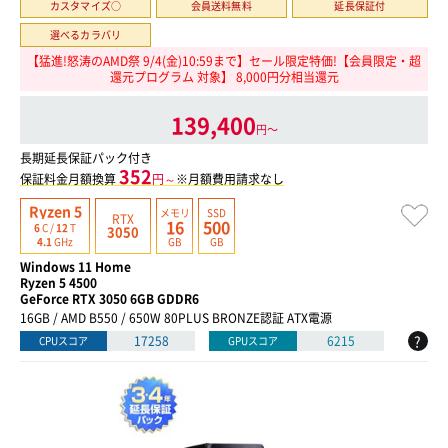
カスタマイズ○
会員送料無料
延長保証付
選べるカラバリ
【猛進!怒涛のAMD祭 9/4(金)10:59まで】セール限定特価!【会員限定・超
還元プログラム 対象】 8,000円分相当還元
139,400
円〜
長期延長保証パック付き
352
保証料金月額換算
円～
※月額費用請求なし
Ryzen 5
メモリ
SSD
RTX
16
500
6
C /
12
T
3050
GB
GB
4.1
GHz
Windows 11 Home
Ryzen 5 4500
GeForce RTX 3050 6GB GDDR6
16GB / AMD B550 / 650W 80PLUS BRONZE認証 ATX電源
?
17258
6215
CPUスコア
GPUスコア