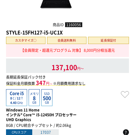
商品ID
1160056
STYLE-15FH127-i5-UC1X
カスタマイズ○
会員送料無料
延長保証付
【会員限定・超還元プログラム 対象】 8,000円分相当還元
137,100
円〜
長期延長保証パック付き
347
保証料金月額換算
円～
※月額費用請求なし
Core i5
メモリ
SSD
8
500
8
C /
12
T
GB
GB
4.40
GHz
Windows 11 Home
インテル® Core™ i5-12450H プロセッサー
UHD Graphics
8GB / CPU統合チップセット / 約2.06kg
?
17037
CPUスコア