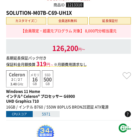
商品ID
1213310
SOLUTION-M07B-C69-UH1X
カスタマイズ○
会員送料無料
延長保証付
【会員限定・超還元プログラム 対象】 8,000円分相当還元
126,200
円〜
長期延長保証パック付き
319
保証料金月額換算
円～
※月額費用請求なし
Celeron
メモリ
SSD
16
500
2
C /
2
T
GB
GB
3.40
GHz
Windows 11 Home
インテル® Celeron® プロセッサー G6900
UHD Graphics 710
16GB / インテル B760 / 550W 80PLUS BRONZE認証 ATX電源
?
5971
CPUスコア