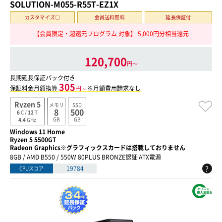
SOLUTION-M055-R55T-EZ1X
カスタマイズ○
会員送料無料
延長保証付
【会員限定・超還元プログラム 対象】 5,000円分相当還元
120,700
円〜
長期延長保証パック付き
305
保証料金月額換算
円～
※月額費用請求なし
Ryzen 5
メモリ
SSD
8
500
6
C /
12
T
GB
GB
4.4
GHz
Windows 11 Home
Ryzen 5 5500GT
Radeon Graphics※グラフィックスカードは搭載しておりません
8GB / AMD B550 / 550W 80PLUS BRONZE認証 ATX電源
?
19784
CPUスコア