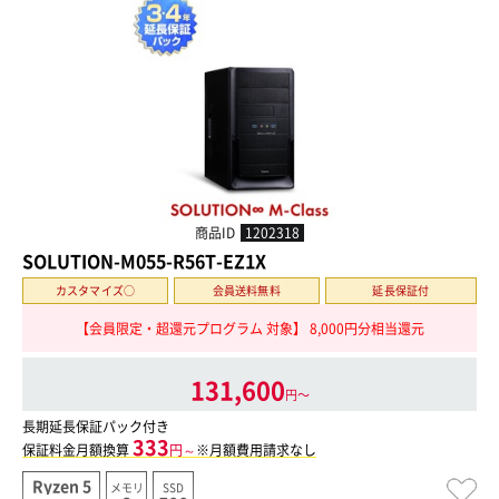
商品ID
1202318
SOLUTION-M055-R56T-EZ1X
カスタマイズ○
会員送料無料
延長保証付
【会員限定・超還元プログラム 対象】 8,000円分相当還元
131,600
円〜
長期延長保証パック付き
333
保証料金月額換算
円～
※月額費用請求なし
Ryzen 5
メモリ
SSD