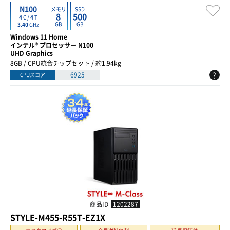
N100
メモリ
SSD
8
500
4
C /
4
T
GB
GB
3.40
GHz
Windows 11 Home
インテル® プロセッサー N100
UHD Graphics
8GB / CPU統合チップセット / 約1.94kg
?
6925
CPUスコア
商品ID
1202287
STYLE-M455-R55T-EZ1X