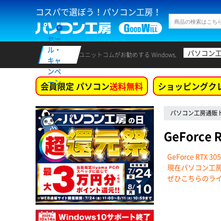
コスパで選ぼう！パソコン工房！
セー
ル・
パソコン
ユニットコムがお勧めする Windows.
キャ
ンペ
ーン
会員限定 パソコン
送料無料
ショッピングク
パソコン工房通販
GeForc
GeForce R
現在パソコン工房で
ぜひこちらのラ