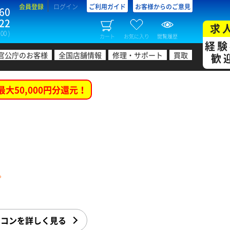
会員登録
ログイン
ご利用ガイド
お客様からのご意見
60
22
求
00 )
カート
お気に入り
閲覧履歴
経験
官公庁のお客様
全国店舗情報
修理・サポート
買取
歓
最大50,000円分還元！
。
トパソコンを詳しく見る