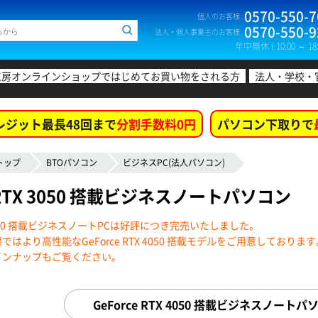
0570-550-7
個人のお客様
0570-550-9
法人・個人事業主のお客様
年中無休 ( 10:00 ～ 18:
工房オンラインショップではじめてお買い物をされる方
法人・学校・
レジット最長48回まで
分割手数料0円
パソコン下取りで
トップ
BTOパソコン
ビジネスPC(法人パソコン)
e RTX 3050 搭載ビジネスノートパソコン
TX 3050 搭載ビジネスノートPCは好評につき完売いたしました。
はより高性能なGeForce RTX 4050 搭載モデルをご用意しております
インナップもご覧ください。
GeForce RTX 4050 搭載ビジネスノー