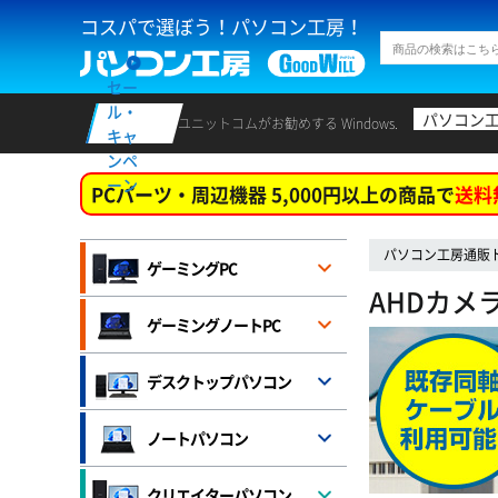
コスパで選ぼう！パソコン工房！
セー
ル・
パソコン
ユニットコムがお勧めする Windows.
キャ
ンペ
ーン
PCパーツ・周辺機器 5,000円以上の商品で
送料
パソコン工房通販
ゲーミングPC
AHDカメ
ゲーミングノートPC
デスクトップパソコン
ノートパソコン
クリエイターパソコン