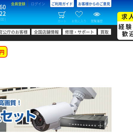
会員登録
ログイン
ご利用ガイド
お客様からのご意見
60
22
求
00 )
カート
お気に入り
閲覧履歴
経験
官公庁のお客様
全国店舗情報
修理・サポート
買取
歓
円