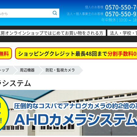
0570-550-7
個人のお客様
0570-550-9
法人・個人事業主のお客様
年中無休 ( 10:00 ～ 18:
工房オンラインショップではじめてお買い物をされる方
法人・学校・
無料
ショッピングクレジット最長48回まで
分割手数料0
トップ
周辺機器
防犯・監視カメラ
ラシステム