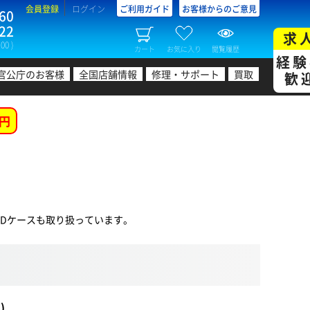
会員登録
ログイン
ご利用ガイド
お客様からのご意見
60
22
求
00 )
カート
お気に入り
閲覧履歴
経験
官公庁のお客様
全国店舗情報
修理・サポート
買取
歓
円
IDケースも取り扱っています。
)