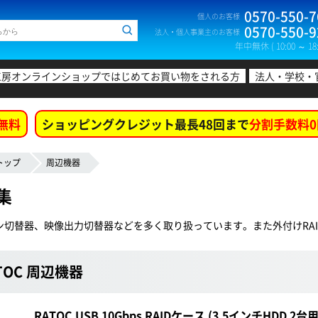
0570-550-7
個人のお客様
0570-550-9
法人・個人事業主のお客様
年中無休 ( 10:00 ～ 18:
工房オンラインショップではじめてお買い物をされる方
法人・学校・
無料
ショッピングクレジット最長48回まで
分割手数料0
トップ
周辺機器
特集
コン切替器、映像出力切替器などを多く取り扱っています。また外付けRA
TOC 周辺機器
RATOC USB 10Gbps RAIDケース (3.5インチHDD 2台用