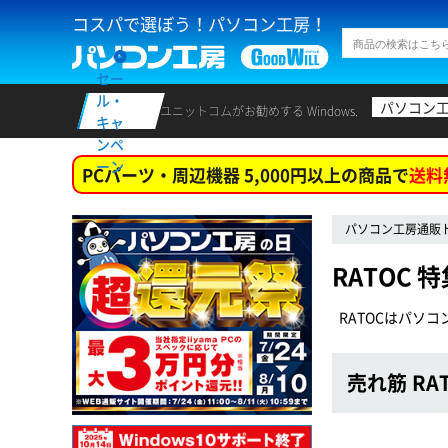
コスパで選ぼう！パソコン工房！
セー
ル・
パソコン
ユニットコムがお勧めする Windows.
キャ
ンペ
ーン
PCパーツ・周辺機器 5,000円以上の商品で
送料
パソコン工房通販
RATOC 
RATOCはパソ
売れ筋 RA