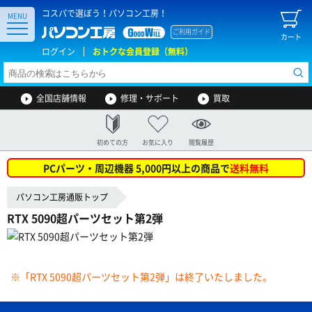
コスパで選ぼう！パソコン工房！
MENU
ご利用ガイド
カート
ログイン
おトクな会員登録（無料）
全国店舗情報
修理・サポート
買取
初めての方
お気に入り
閲覧履歴
PCパーツ・周辺機器 5,000円以上の商品で
送料無料
パソコン工房通販トップ
RTX 5090超パーツセット第2弾
※「RTX 5090超パーツセット第2弾」は終了いたしました。