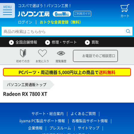
コスパで選ぼう！パソコン工房！
MENU
ご利用ガイド
カート
ログイン
おトクな会員登録（無料）
全国店舗情報
修理・サポート
買取
お電話でのご相談窓口
初めての方
お気に入り
閲覧履歴
PCパーツ・周辺機器 5,000円以上の商品で
送料無料
パソコン工房通販トップ
Radeon RX 7800 XT
サポート・総合案内
よくあるご質問
iiyama PC製品サポート情報
各種製品サポート情報
企業情報
プレスルーム
サイトマップ