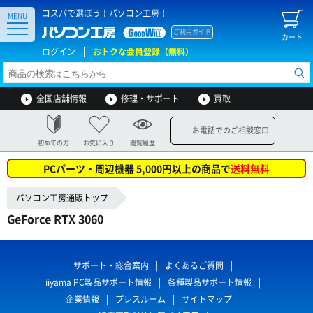
コスパで選ぼう！パソコン工房！
MENU
ご利用ガイド
カート
ログイン
おトクな会員登録（無料）
全国店舗情報
修理・サポート
買取
お電話でのご相談窓口
初めての方
お気に入り
閲覧履歴
PCパーツ・周辺機器 5,000円以上の商品で
送料無料
パソコン工房通販トップ
GeForce RTX 3060
サポート・総合案内
よくあるご質問
iiyama PC製品サポート情報
各種製品サポート情報
企業情報
プレスルーム
サイトマップ