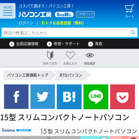
コスパで選ぼう！パソコン工房！
MENU
ご利用ガイド
カート
ログイン
おトクな会員登録（無料）
全国店舗情報
修理・サポート
買取
初めての方
お気に入り
閲覧履歴
パソコン工房通販トップ
BTOパソコン
15型 スリムコンパクトノートパソコン