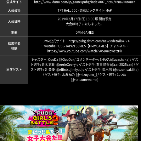
公式サイト
http://www.dmm.com/lp/game/pubg/index007_html/=/navi=none/
大会会場
TFT HALL 500 - 東京ビッグサイト
MAP
2019年2月17日(日) 13:00 頃 開始予定
大会日時
大会は終了いたしました。
主催
DMM GAMES
・DMM公式サイト：
http://pubg.dmm.com/news/detail/4774
結果発表
・Youtube PUBG JAPAN SERIES【DMMGAMES】チャンネル：
視聴
https://www.youtube.com/watch?v=5BuxowsttDk
キャスター: OooDa (
@OooDa
) / コメンテーター: SHAKA (
@avashaka
) / ゲス
ト選手: 青木 志貴 (
@eerieXeery
) / ゲスト選手: 石田 晴香 (
@can2525can
) / ゲ
出演ゲスト
スト選手: 辻 美優 (
@elfintsujimiyuu
) / ゲスト選手: 鈴木 咲 (
@suzukisakiika
)
/ ゲスト選手: 水沢 柚乃 (
@mizuyuno_
) / ゲスト選手: はつめ
(
@hatsumememe
)