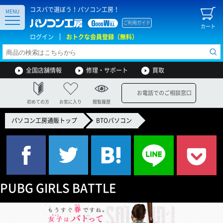
コスパで選ぼう！パソコン工房！
MENU
ご利用ガイド
カート
ログイン
おトクな会員登録（無料）
全国店舗情報
修理・サポート
買取
お電話でのご相談窓口
初めての方
お気に入り
閲覧履歴
パソコン工房通販トップ
BTOパソコン
PUBG GIRLS BATTLE