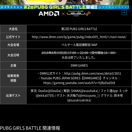
大会名
第2回 PUBG GIRLS BATTLE
公式サイト
http://www.dmm.com/lp/game/pubg/index005_html/=/navi=none/
大会会場
ベルサール飯田橋駅前
MAP
2018年8月19日(日) 17:00 ～ 22:00 （受付開始 16：00）
大会日時
大会は終了いたしました。
主催
DMM GAMES
・DMM公式サイト：
http://pubg.dmm.com/news/detail/3831
結果発表
・Youtube PUBG JAPAN SERIES【DMMGAMES】チャンネル：
視聴
https://gaming.youtube.com/watch?v=YijRaDad3t8
実況: OooDa(
@OooDa
) / 解説: SHAKA(
@avashaka
) / ファミ通App: えっか
出演ゲスト
(
@ekka0705
) / ゲスト: 水沢柚乃(
@mizuyuno_
) / グラドル: 鈴木咲
(
@suzukisakiika
)
PUBG GIRLS BATTLE 関連情報