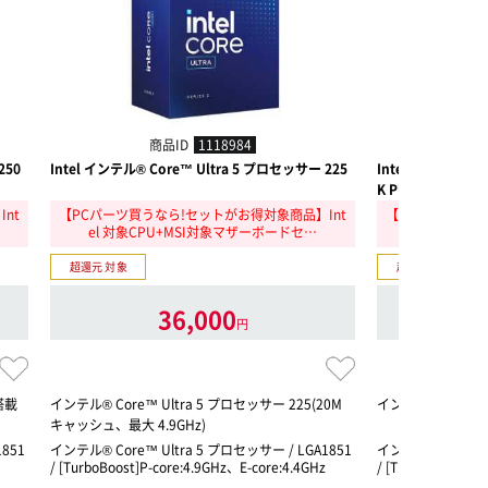
商品ID
1118984
商
250
Intel インテル® Core™ Ultra 5 プロセッサー 225
Intel インテル® C
K Plus
nt
【PCパーツ買うなら!セットがお得対象商品】Int
【PCパーツ買う
el 対象CPU+MSI対象マザーボードセ…
el 対象CP
超還元 対象
超還元 対象
36,000
円
搭載
インテル® Core™ Ultra 5 プロセッサー 225(20M
インテル® Core™
キャッシュ、最大 4.9GHz)
851
インテル® Core™ Ultra 5 プロセッサー / LGA1851
インテル® Core™ U
/ [TurboBoost]P-core:4.9GHz、E-core:4.4GHz
/ [TurboBoost]P-