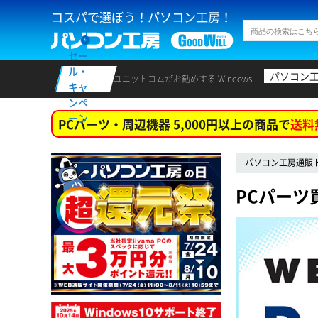
コスパで選ぼう！パソコン工房！
セー
ル・
パソコン
ユニットコムがお勧めする Windows.
キャ
ンペ
ーン
PCパーツ・周辺機器 5,000円以上の商品で
送料
パソコン工房通販
PCパーツ