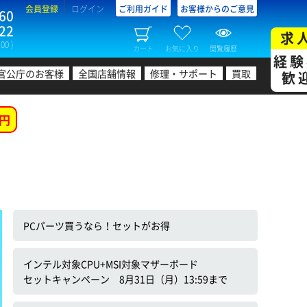
会員登録
ログイン
ご利用ガイド
お客様からのご意見
60
22
求
00 )
カート
お気に入り
閲覧履歴
経験
官公庁のお客様
全国店舗情報
修理・サポート
買取
歓
円
PCパーツ買うなら！セットがお得
インテル対象CPU+MSI対象マザーボード
セットキャンペーン 8月31日（月）13:59まで