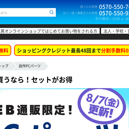
0570-550-7
個人のお客様
0570-550-9
法人・個人事業主のお客様
年中無休 ( 10:00 ～ 18:
工房オンラインショップではじめてお買い物をされる方
法人・学校・
無料
ショッピングクレジット最長48回まで
分割手数料0
トップ
自作PCパーツ
買うなら！セットがお得