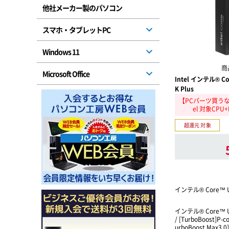
他社メーカー製のパソコン
スマホ・タブレットPC
Windows 11
商
Microsoft Office
Intel インテル® C
K Plus
【PCパーツ買うな
el 対象CP
超還元 対象
インテル® Core™ 
インテル® Core™ U
/ [TurboBoost]P-
urboBoost Max3.0