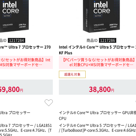
品ID
1217284
商品ID
1217286
ore™ Ultra 7 プロセッサー 270
Intel インテル® Core™ Ultra 5 プロセッサー 
KF Plus
ら!セットがお得対象商品】Int
【PCパーツ買うなら!セットがお得対象商品】I
U+MSI対象マザーボードセ…
el 対象CPU+MSI対象マザーボードセ…
超還元 対象
59,800
38,800
円
円
Ultra プロセッサー
インテル® Core™ Ultra プロセッサー GPU非
CPU
ltra 7 プロセッサー / LGA1851
インテル® Core™ Ultra 5 プロセッサー / LGA1
core:5.5GHz、E-core:4.7GHz、[T
/ [TurboBoost]P-core:5.3GHz、E-core:4.6GHz
]5.5GHz