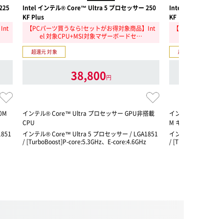
225
Intel インテル® Core™ Ultra 5 プロセッサー 250
Intel インテル® C
KF Plus
KF
nt
【PCパーツ買うなら!セットがお得対象商品】Int
【PCパーツ買う
el 対象CPU+MSI対象マザーボードセ…
el 対象CP
超還元 対象
超還元 対象
38,800
円
0M
インテル® Core™ Ultra プロセッサー GPU非搭載
インテル® Core™ U
CPU
M キャッシュ、最大 5
851
インテル® Core™ Ultra 5 プロセッサー / LGA1851
インテル® Core™ U
/ [TurboBoost]P-core:5.3GHz、E-core:4.6GHz
/ [TurboBoost]P-