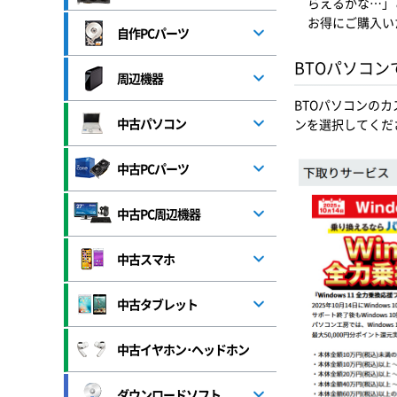
らえるかな…」
お得にご購入い
自作PCパーツ
BTOパソコ
周辺機器
BTOパソコンの
中古パソコン
ンを選択してくだ
中古PCパーツ
中古PC周辺機器
中古スマホ
中古タブレット
中古イヤホン･ヘッドホン
ダウンロードソフト