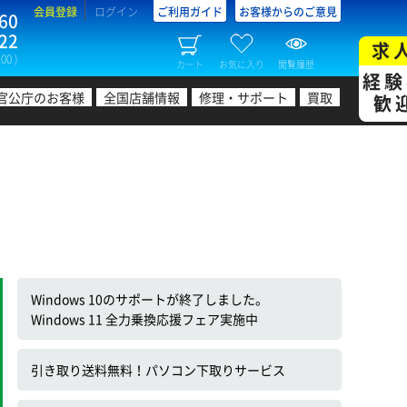
会員登録
ログイン
ご利用ガイド
お客様からのご意見
60
22
求
00 )
カート
お気に入り
閲覧履歴
経験
官公庁のお客様
全国店舗情報
修理・サポート
買取
歓
Windows 10のサポートが終了しました。
Windows 11 全力乗換応援フェア実施中
引き取り送料無料！パソコン下取りサービス