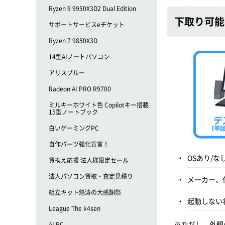
Ryzen 9 9950X3D2 Dual Edition
下取り可能
サポートサービスeチケット
Ryzen 7 9850X3D
14型AIノートパソコン
アリスブルー
Radeon AI PRO R9700
ミルキーホワイト色 Copilotキー搭載
15型ノートブック
白いゲーミングPC
自作パーツ強化宣言！
OSあり/
買換え応援 法人様限定セール
法人パソコン買取・査定見積り
メーカー、
組立キット怒涛の大感謝祭
起動しない
League The k4sen
※ただし、外観
AI PC