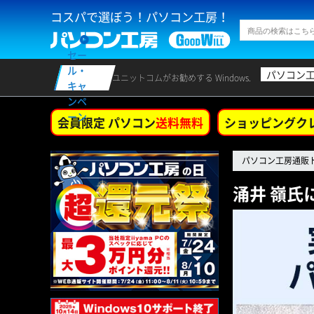
コスパで選ぼう！パソコン工房！
セー
ル・
パソコン
ユニットコムがお勧めする Windows.
キャ
ンペ
ーン
会員限定 パソコン
送料無料
ショッピングク
パソコン工房通販
涌井 嶺氏