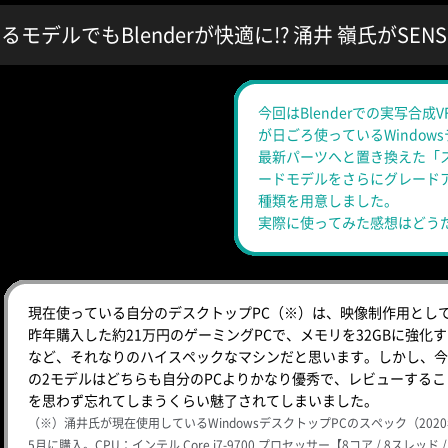
るモデルでもBlenderが快適に!? 涌井 嶺氏がSEN
今回はBlenderでの実写合
が日ごろ使っているWindow
最新パーツへと置き換えた「
ードモデルをさらにグレード
種類を用意しました。
実際に使ってみた感想はどう
現在使っている自分のデスクトップPC（※）は、映像制作用とし
昨年購入した約21万円のゲーミングPCで、メモリを32GBに強化
など、それなりのハイスペックなマシンだと思います。しかし、今
の2モデルはどちらも自分のPCよりかなり優秀で、レビューするこ
を思わず忘れてしまうくらい魅了されてしまいました。
（※）涌井氏が現在使用しているWindowsデスクトップPCのスペック（202
5月に購入。CPU：インテル Core i7-9700 プロセッサー【8コア / 8スレッド / 