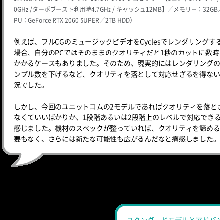
0GHz /ターボブースト利用時4.7GHz / キャッシュ12MB】／メモリー：32GB
PU：GeForce RTX 2060 SUPER／2TB HDD）
例えば、フルCGのミュージックビデオをCyclesでレンダリングす
場合、自分のPCではそのままのクオリティだと1秒のカットに数時
かかるケースもありました。そのため、現実的にはレンダリングの
ンプル数を下げるなど、クオリティを落として対応せざるを得ない
況でした。
しかし、今回のユニットコムの2モデルであればクオリティを落と
なくていいばかりか、1段階あるいは2段階上のレベルで対応でき
感じました。機材のスペックが整っていれば、クオリティを諦める
要もなく、さらには新たな可能性も広がるんだなと痛感しました。
スタンダードモデルとアドバ