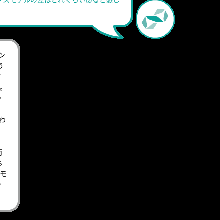
ン
う
て
た。
ン
わ
両
ち
モ
ッ