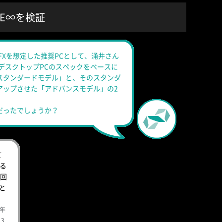
SE∞を検証
成VFXを想定した推奨PCとして、涌井さん
sデスクトップPCのスペックをベースに
スタンダードモデル」と、そのスタンダ
アップさせた「アドバンスモデル」の2
だったでしょうか？
て
する
回
と
0年
3.