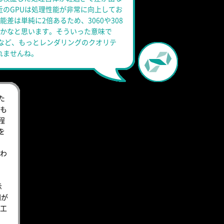
近のGPUは処理性能が非常に向上してお
性能差は単純に2倍あるため、3060や308
のかなと思います。そういった意味で
るなど、もっとレンダリングのクオリテ
れませんね。
た
も
程
を
わ
示
間が
工