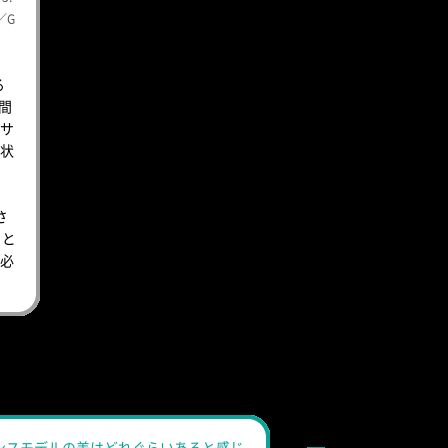
／G
る
間
サ
状
さ
ると
必
ンスモデルの差はどれぐらいあると感じ