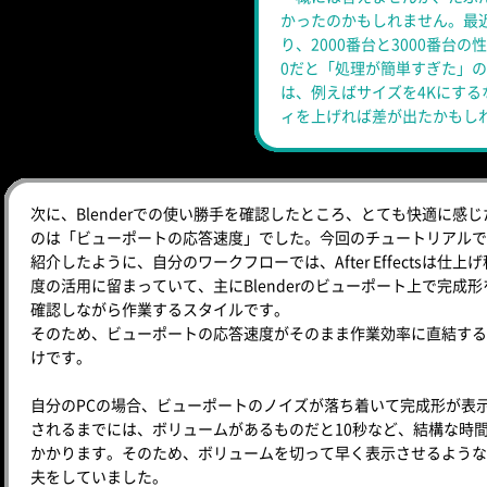
かったのかもしれません。最
り、2000番台と3000番台の
0だと「処理が簡単すぎた」
は、例えばサイズを4Kにす
ィを上げれば差が出たかもし
次に、Blenderでの使い勝手を確認したところ、とても快適に感じ
のは「ビューポートの応答速度」でした。今回のチュートリアルで
紹介したように、自分のワークフローでは、After Effectsは仕上げ
度の活用に留まっていて、主にBlenderのビューポート上で完成形
確認しながら作業するスタイルです。
そのため、ビューポートの応答速度がそのまま作業効率に直結する
けです。
自分のPCの場合、ビューポートのノイズが落ち着いて完成形が表
されるまでには、ボリュームがあるものだと10秒など、結構な時
かかります。そのため、ボリュームを切って早く表示させるような
夫をしていました。