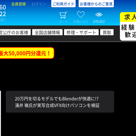
会員登録
ログイン
ご利用ガイド
お客様からのご意見
60
22
求
00 )
カート
お気に入り
閲覧履歴
経験
官公庁のお客様
全国店舗情報
修理・サポート
買取
歓
最大50,000円分還元！
20万円を切るモデルでもBlenderが快適に!?
涌井 嶺氏が実写合成VFX向けパソコンを検証