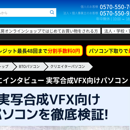
0570-550-7
個人のお客様
0570-550-9
法人・個人事業主のお客様
年中無休 ( 10:00 ～ 18:
工房オンラインショップではじめてお買い物をされる方
法人・学校・
レジット最長48回まで
分割手数料0円
パソコン下取りで
トップ
BTOパソコン
クリエイターパソコン
にインタビュー 実写合成VFX向けパソコン