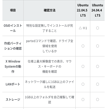
Ubuntu
Ubuntu
項目
確認方法
22.04.5
24.04.4
LTS
LTS
OSのインスト
特別な設定無しでインストールが完
△ ※1
○
ール
了すること
partedコマンドで確認、ドライブ全
作成パーティ
領域を使用
○
○
ションの確認
しているか
X Window
仕様上最大解像度での表示、マウ
Systemの動
ス・キーボードの
○
○
作
機能を確認
ネットワーク越しに1GB以上のファイ
LANポート
○
○
ルを転送
1GB以上のフォルダを自己複製して確
ストレージ
○
○
認