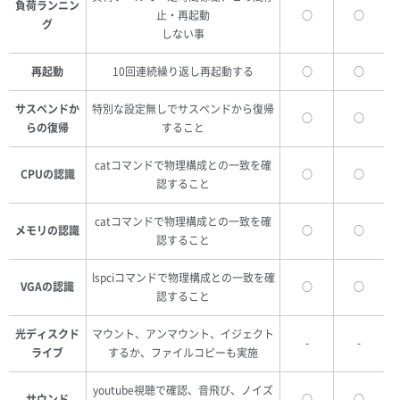
負荷ランニン
止・再起動
○
○
グ
しない事
再起動
10回連続繰り返し再起動する
○
○
サスペンドか
特別な設定無しでサスペンドから復帰
○
○
らの復帰
すること
catコマンドで物理構成との一致を確
CPUの認識
○
○
認すること
catコマンドで物理構成との一致を確
メモリの認識
○
○
認すること
lspciコマンドで物理構成との一致を確
VGAの認識
○
○
認すること
光ディスクド
マウント、アンマウント、イジェクト
-
-
ライブ
するか、ファイルコピーも実施
youtube視聴で確認、音飛び、ノイズ
サウンド
○
○