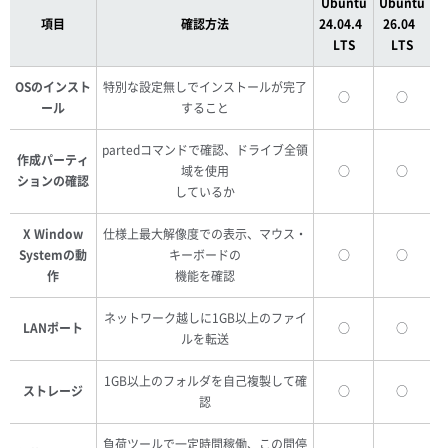
Ubuntu
Ubuntu
項目
確認方法
24.04.4
26.04
LTS
LTS
OSのインスト
特別な設定無しでインストールが完了
○
○
ール
すること
partedコマンドで確認、ドライブ全領
作成パーティ
域を使用
○
○
ションの確認
しているか
X Window
仕様上最大解像度での表示、マウス・
Systemの動
キーボードの
○
○
作
機能を確認
ネットワーク越しに1GB以上のファイ
LANポート
○
○
ルを転送
1GB以上のフォルダを自己複製して確
ストレージ
○
○
認
負荷ツールで一定時間稼働、この間停