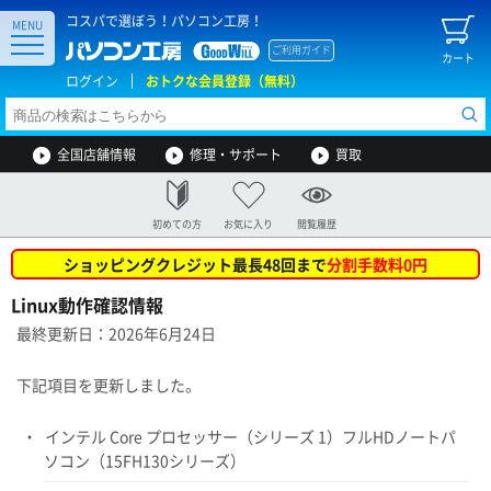
コスパで選ぼう！パソコン工房！
MENU
ご利用ガイド
カート
ログイン
おトクな会員登録（無料）
全国店舗情報
修理・サポート
買取
初めての方
お気に入り
閲覧履歴
ショッピングクレジット最長48回まで
分割手数料0円
Linux動作確認情報
最終更新日：2026年6月24日
下記項目を更新しました。
インテル Core プロセッサー（シリーズ 1）フルHDノートパ
ソコン（15FH130シリーズ）