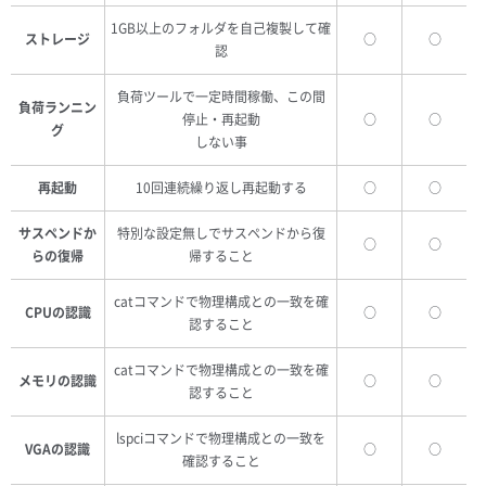
1GB以上のフォルダを自己複製して確
ストレージ
○
○
認
負荷ツールで一定時間稼働、この間
負荷ランニン
停止・再起動
○
○
グ
しない事
再起動
10回連続繰り返し再起動する
○
○
サスペンドか
特別な設定無しでサスペンドから復
○
○
らの復帰
帰すること
catコマンドで物理構成との一致を確
CPUの認識
○
○
認すること
catコマンドで物理構成との一致を確
メモリの認識
○
○
認すること
lspciコマンドで物理構成との一致を
VGAの認識
○
○
確認すること