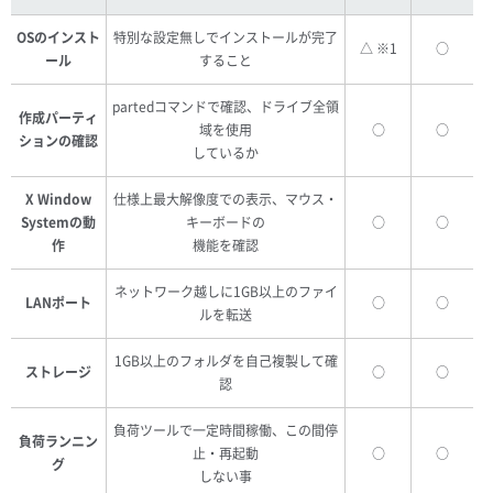
OSのインスト
特別な設定無しでインストールが完了
△ ※1
○
ール
すること
partedコマンドで確認、ドライブ全領
作成パーティ
域を使用
○
○
ションの確認
しているか
X Window
仕様上最大解像度での表示、マウス・
Systemの動
キーボードの
○
○
作
機能を確認
ネットワーク越しに1GB以上のファイ
LANポート
○
○
ルを転送
1GB以上のフォルダを自己複製して確
ストレージ
○
○
認
負荷ツールで一定時間稼働、この間停
負荷ランニン
止・再起動
○
○
グ
しない事