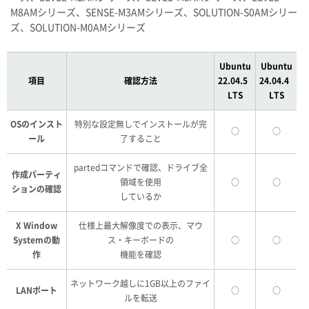
M8AMシリーズ、SENSE-M3AMシリーズ、SOLUTION-S0AMシリー
ズ、SOLUTION-M0AMシリーズ
Ubuntu
Ubuntu
項目
確認方法
22.04.5
24.04.4
LTS
LTS
OSのインスト
特別な設定無しでインストールが完
○
○
ール
了すること
partedコマンドで確認、ドライブ全
作成パーティ
領域を使用
○
○
ションの確認
しているか
X Window
仕様上最大解像度での表示、マウ
Systemの動
ス・キーボードの
○
○
作
機能を確認
ネットワーク越しに1GB以上のファイ
LANポート
○
○
ルを転送