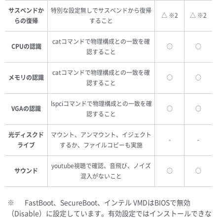
サスペンドか
特別な設定無しでサスペンドから復帰
△ ※2
△ ※2
らの復帰
すること
catコマンドで物理構成との一致を確
CPUの認識
○
○
認すること
catコマンドで物理構成との一致を確
メモリの認識
○
○
認すること
lspciコマンドで物理構成との一致を確
VGAの認識
○
○
認すること
光ディスクド
マウント、アンマウント、イジェクト
-
-
ライブ
するか、ファイルコピーも実施
youtube視聴で確認、音飛び、ノイズ
サウンド
○
○
混入がないこと
※ FastBoot、SecureBoot、インテル VMDはBIOSで無効
（Disable）に設定しています。有効設定ではインストールできな