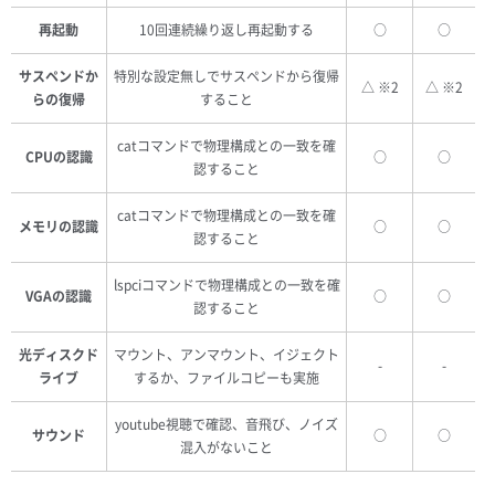
再起動
10回連続繰り返し再起動する
○
○
サスペンドか
特別な設定無しでサスペンドから復帰
△ ※2
△ ※2
らの復帰
すること
catコマンドで物理構成との一致を確
CPUの認識
○
○
認すること
catコマンドで物理構成との一致を確
メモリの認識
○
○
認すること
lspciコマンドで物理構成との一致を確
VGAの認識
○
○
認すること
光ディスクド
マウント、アンマウント、イジェクト
-
-
ライブ
するか、ファイルコピーも実施
youtube視聴で確認、音飛び、ノイズ
サウンド
○
○
混入がないこと