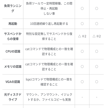
負荷ツールで一定時間稼働、この間
負荷ランニン
停止・再起動
○
○
グ
しない事
再起動
10回連続繰り返し再起動する
○
○
サスペンドか
特別な設定無しでサスペンドから復
△ ※2
△ ※2
らの復帰
帰すること
catコマンドで物理構成との一致を確
CPUの認識
○
○
認すること
catコマンドで物理構成との一致を確
メモリの認識
○
○
認すること
lspciコマンドで物理構成との一致を
VGAの認識
○
○
確認すること
光ディスクド
マウント、アンマウント、イジェク
-
-
ライブ
トするか、ファイルコピーも実施