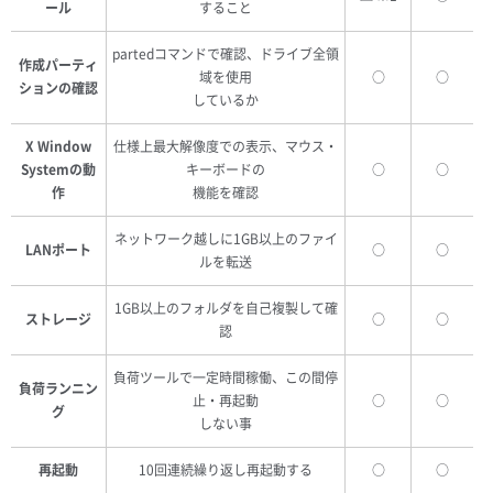
ール
すること
partedコマンドで確認、ドライブ全領
作成パーティ
域を使用
○
○
ションの確認
しているか
X Window
仕様上最大解像度での表示、マウス・
Systemの動
キーボードの
○
○
作
機能を確認
ネットワーク越しに1GB以上のファイ
LANポート
○
○
ルを転送
1GB以上のフォルダを自己複製して確
ストレージ
○
○
認
負荷ツールで一定時間稼働、この間停
負荷ランニン
止・再起動
○
○
グ
しない事
再起動
10回連続繰り返し再起動する
○
○