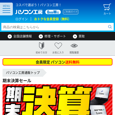
コスパで選ぼう！パソコン工房！
MENU
ご利用ガイド
カート
ログイン
おトクな会員登録（無料）
全国店舗情報
修理・サポート
買取
初めての方
お気に入り
閲覧履歴
会員限定 パソコン
送料無料
パソコン工房通販トップ
期末決算セール