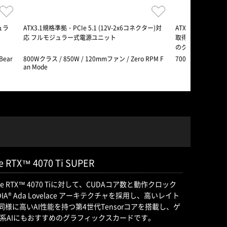
ジュラ
ATX3.1規格準拠・PCIe 5.1 (12V-2x6コネクター)対
ATX 3.1およびPCI
応 フルモジュラー式電源ユニット
取得した750Wの
のグラフィックカ
Bear
800Wクラス / 850W / 120mmファン / Zero RPM F
700Wクラス / 75
an Mode
TX™ 4070 Ti SUPER
GeForce RTX™ 4070 Tiに対して、CUDAコア数と動作クロック
® Ada Lovelace アーキテクチャを採用し、高いレイト
様に高いAI性能を持つ第4世代Tensorコアを搭載し、ゲ
系AIにもおすすめのグラフィックスカードです。