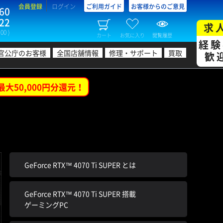
会員登録
ログイン
ご利用ガイド
お客様からのご意見
60
22
求
00 )
カート
お気に入り
閲覧履歴
経験
官公庁のお客様
全国店舗情報
修理・サポート
買取
歓
最大50,000円分還元！
GeForce RTX™ 4070 Ti SUPER とは
GeForce RTX™ 4070 Ti SUPER 搭載
ゲーミングPC