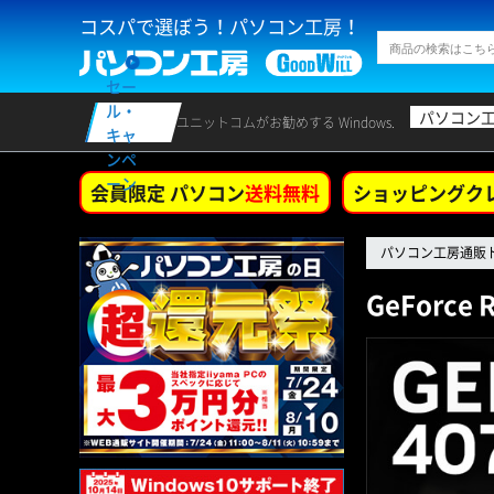
コスパで選ぼう！パソコン工房！
セー
ル・
パソコン
ユニットコムがお勧めする Windows.
キャ
ンペ
ーン
会員限定 パソコン
送料無料
ショッピングク
パソコン工房通販
GeForce