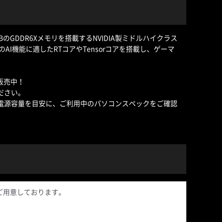
採用し、16GBのGDDR6Xメモリを搭載するNVIDIA製ミドルハイクラス
機能に適したRTコアやTensorコアを搭載し、ゲーマ
を販売中！
ください。
記載の推奨電源容量を目安に、ご利用中のパソコンスペックをご確認
格順でご用意しております。