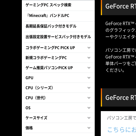
GeForce 
ゲーミングPC スペック検索
『Minecraft』バンドルPC
GeForce RT
長期延長保証パック付きモデル
のグラフィック
ーやクリエイタ
出張設定設置サービスパック付きモデル
コラボゲーミングPC PICK UP
パソコン工房では、
GeForce R
新規コラボゲーミングPC
単体パーツをご購
ゲーム推奨パソコンPICK UP
ください。
GPU
CPU（シリーズ）
GeForce 
CPU（世代）
OS
パソコン工房で販
ケースサイズ
価格
こちらに