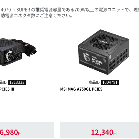
RTX™ 4070 Ti SUPER の推奨電源容量である700W以上の電源ユ
補助電源コネクタ数にご注意ください。
品ID
1213333
商品ID
1004791
CIE5 III
MSI MAG A750GL PCIE5
6,980
12,340
円
円