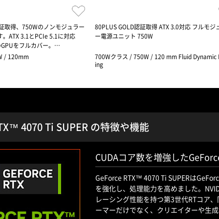
nze認証取得、750Wのノンモジュラー
80PLUS GOLD認証取得 ATX 3.0対応 フルモ
TX 3.1とPCIe 5.1に対応
ー電源ユニット 750W
GPUをフルカバー。…
 / 120mm
700Wクラス / 750W / 120 mm Fluid Dynamic 
ing
RTX™ 4070 Ti SUPER の特徴や機能
CUDAコア数を増強したGeForce R
GeForce RTX™ 4070 Ti SUPERは
を強化し、処理能力を高めました。NVIDIA
レーシング性能を持つ第3世代RTコア、同
ーマーだけでなく、クリエイターや生成