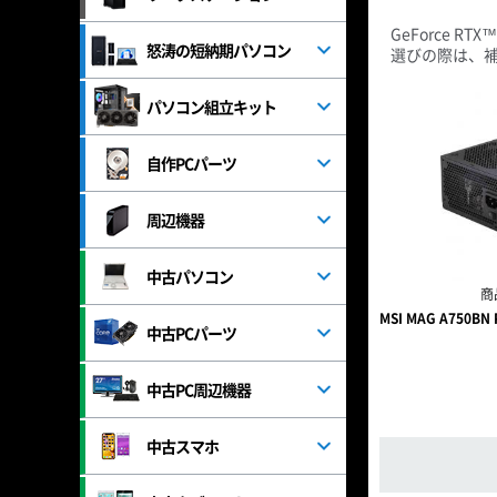
GeForce 
怒涛の短納期パソコン
選びの際は、
パソコン組立キット
自作PCパーツ
周辺機器
中古パソコン
商
MSI MAG A750BN P
中古PCパーツ
中古PC周辺機器
中古スマホ