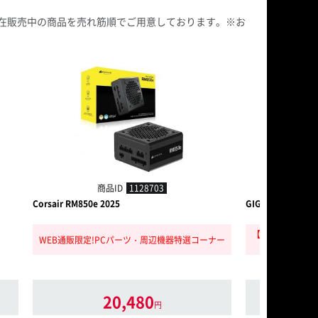
ニットで、現在販売中の商品を売れ筋順でご用意しております。※お
商品ID
1128703
商
Corsair RM850e 2025
GIGABYTE UD750
【WEB会員限定
WEB通販限定!PCパーツ・周辺機器特選コーナー
20,480
円