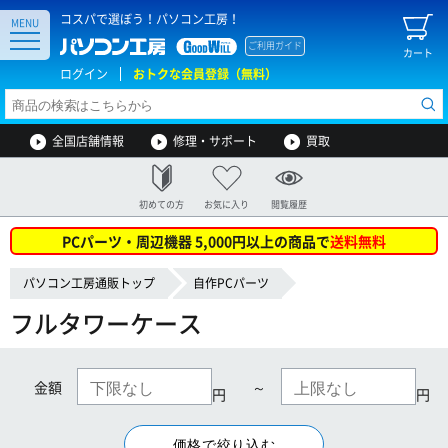
コスパで選ぼう！パソコン工房！
MENU
ご利用ガイド
カート
ログイン
おトクな会員登録（無料）
全国店舗情報
修理・サポート
買取
初めての方
お気に入り
閲覧履歴
PCパーツ・周辺機器 5,000円以上の商品で
送料無料
パソコン工房通販トップ
自作PCパーツ
フルタワーケース
金額
～
円
円