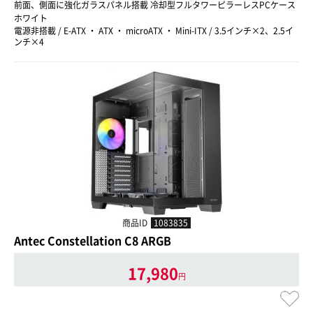
前面、側面に強化ガラスパネル搭載 冷却型フルタワーピラーレスPCケース
ホワイト
電源非搭載 / E-ATX ・ ATX ・ microATX ・ Mini-ITX / 3.5インチ×2、2.5イ
ンチ×4
商品ID
1083835
Antec Constellation C8 ARGB
17,980
円