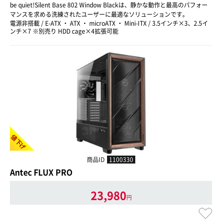
be quiet!Silent Base 802 Window Blackは、静かな動作と最高のパフォー
マンスを求める洗練されたユーザーに最適なソリューションです。
電源非搭載 / E-ATX ・ ATX ・ microATX ・ Mini-ITX / 3.5インチ×3、2.5イ
ンチ×7 ※別売り HDD cage×4拡張可能
値下げ
商品ID
1100330
Antec FLUX PRO
23,980
円