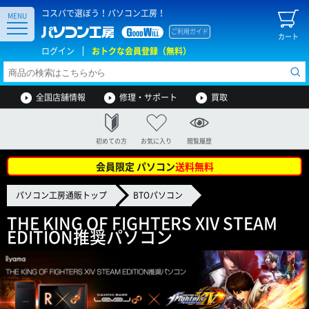
コスパで選ぼう！パソコン工房！
MENU
ご利用ガイド
カート
ログイン
おトクな会員登録（無料）
全国店舗情報
修理・サポート
買取
初めての方
お気に入り
閲覧履歴
会員限定 パソコン
送料無料
パソコン工房通販トップ
BTOパソコン
THE KING OF FIGHTERS XIV STEAM
EDITION推奨パソコン