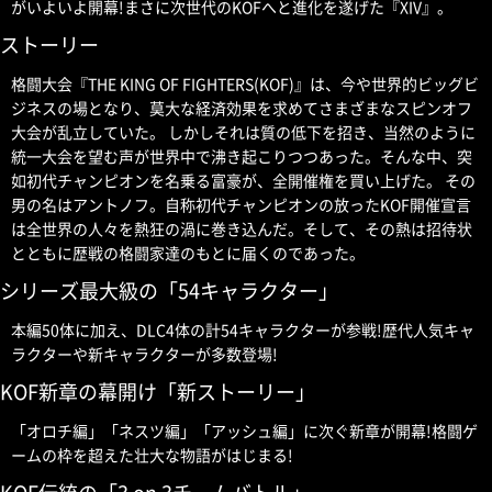
がいよいよ開幕!まさに次世代のKOFへと進化を遂げた『XIV』。
ストーリー
格闘大会『THE KING OF FIGHTERS(KOF)』は、今や世界的ビッグビ
ジネスの場となり、莫大な経済効果を求めてさまざまなスピンオフ
大会が乱立していた。 しかしそれは質の低下を招き、当然のように
統一大会を望む声が世界中で沸き起こりつつあった。そんな中、突
如初代チャンピオンを名乗る富豪が、全開催権を買い上げた。 その
男の名はアントノフ。自称初代チャンピオンの放ったKOF開催宣言
は全世界の人々を熱狂の渦に巻き込んだ。そして、その熱は招待状
とともに歴戦の格闘家達のもとに届くのであった。
シリーズ最大級の「54キャラクター」
本編50体に加え、DLC4体の計54キャラクターが参戦!歴代人気キャ
ラクターや新キャラクターが多数登場!
KOF新章の幕開け「新ストーリー」
「オロチ編」「ネスツ編」「アッシュ編」に次ぐ新章が開幕!格闘ゲ
ームの枠を超えた壮大な物語がはじまる!