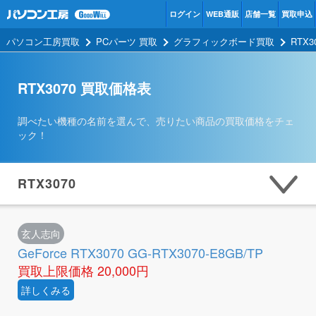
ログイン
WEB通販
店舗一覧
買取申込
パソコン工房買取
PCパーツ 買取
グラフィックボード買取
RTX
RTX3070 買取価格表
調べたい機種の名前を選んで、売りたい商品の買取価格をチェ
ック！
RTX3070
玄人志向
GeForce RTX3070 GG-RTX3070-E8GB/TP
買取上限価格
20,000円
詳しくみる