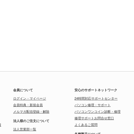
会員について
安心のサポートネットワーク
ログイン・マイページ
24時間対応サポートセンター
会員特典・新規会員
パソコン修理・サポート
メルマガ配信登録・解除
パソコンワンコイン診断・修理
修理サポートお問合せ窓口
法人様のご注文について
書
よくあるご質問
法人営業部一覧
各種製品について