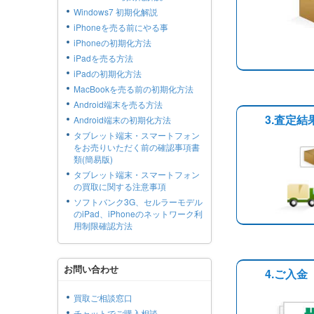
Windows7 初期化解説
iPhoneを売る前にやる事
iPhoneの初期化方法
iPadを売る方法
iPadの初期化方法
MacBookを売る前の初期化方法
Android端末を売る方法
3.査定
Android端末の初期化方法
タブレット端末・スマートフォン
をお売りいただく前の確認事項書
類(簡易版)
タブレット端末・スマートフォン
の買取に関する注意事項
ソフトバンク3G、セルラーモデル
のiPad、iPhoneのネットワーク利
用制限確認方法
お問い合わせ
4.ご入金
買取ご相談窓口
チャットでご購入相談