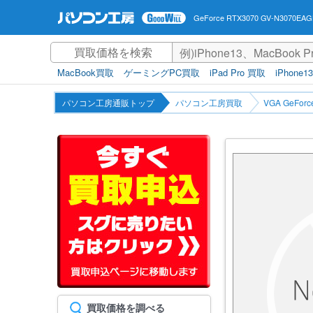
GeForce RTX3070 GV-N3070E
MacBook買取
ゲーミングPC買取
iPad Pro 買取
iPhone1
パソコン工房通販トップ
パソコン工房買取
VGA GeFo
買取価格を調べる