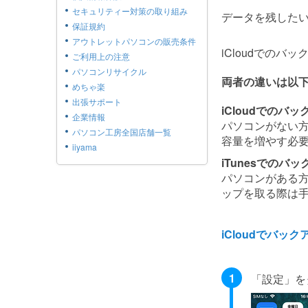
セキュリティー対策の取り組み
データを残した
保証規約
アウトレットパソコンの販売条件
iCloudでのバ
ご利用上の注意
パソコンリサイクル
両者の違いは以
めちゃ楽
出張サポート
iCloudでのバ
企業情報
パソコンがない
パソコン工房全国店舗一覧
容量を増やす必要
iiyama
iTunesでのバ
パソコンがある
ップを取る際は
iCloudでバック
「設定」を