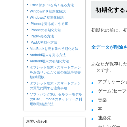
Office付きPCを高く売る方法
初期化する
Windows10 初期化解説
Windows7 初期化解説
iPhoneを売る前にやる事
初期化の前に、初
iPhoneの初期化方法
iPadを売る方法
iPadの初期化方法
全データが削除
MacBookを売る前の初期化方法
Android端末を売る方法
Android端末の初期化方法
あなたが保存し
タブレット端末・スマートフォン
ータです。
をお売りいただく前の確認事項書
類(簡易版)
アプリケーシ
タブレット端末・スマートフォン
の買取に関する注意事項
ゲーム(セーブ
ソフトバンク3G、セルラーモデル
音楽
のiPad、iPhoneのネットワーク利
用制限確認方法
本
連絡先
お問い合わせ
カレンダー