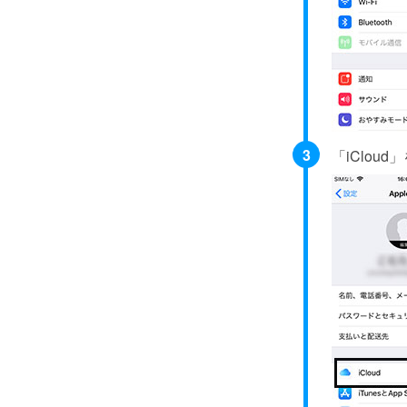
「iClou