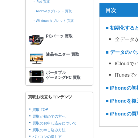
・iPad 買取
目次
・Androidタブレット 買取
・Windowsタブレット 買取
■ 初期化する
PCパーツ 買取
全データ
■ データのバ
液晶モニター 買取
iCloud
ポータブル
iTunes
ゲーミングPC 買取
■ iPhone
買取お役立ちコンテンツ
■ iPhone
買取 TOP
■ iPhone
買取が初めての方へ
買取のお申し込みについて
買取の申し込み方法
パソコンの送り方