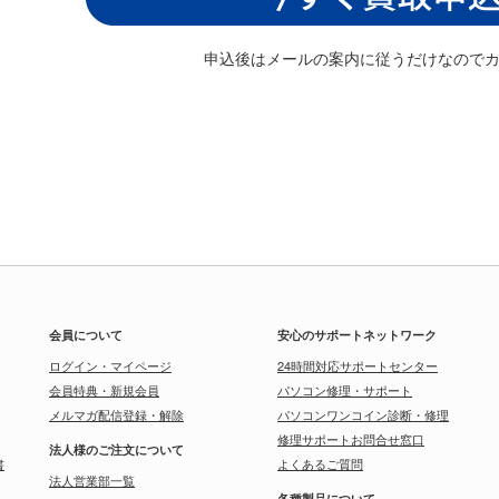
申込後はメールの案内に従うだけなので
会員について
安心のサポートネットワーク
ログイン・マイページ
24時間対応サポートセンター
会員特典・新規会員
パソコン修理・サポート
メルマガ配信登録・解除
パソコンワンコイン診断・修理
修理サポートお問合せ窓口
法人様のご注文について
書
よくあるご質問
法人営業部一覧
各種製品について