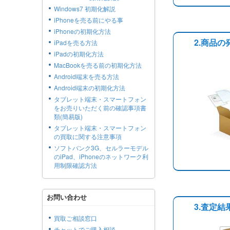
Windows7 初期化解説
iPhoneを売る前にやる事
iPhoneの初期化方法
2.商品の
iPadを売る方法
iPadの初期化方法
MacBookを売る前の初期化方法
Android端末を売る方法
Android端末の初期化方法
タブレット端末・スマートフォン
をお売りいただく前の確認事項書
類(簡易版)
タブレット端末・スマートフォン
の買取に関する注意事項
ソフトバンク3G、セルラーモデル
のiPad、iPhoneのネットワーク利
用制限確認方法
お問い合わせ
3.査定
買取ご相談窓口
チャットでご購入相談