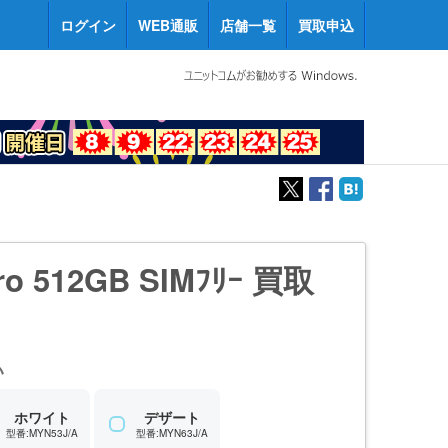
ログイン
WEB通販
店舗一覧
買取申込
ro 512GB SIMﾌﾘｰ 買取
い
ホワイト
デザート
型番:MYN53J/A
型番:MYN63J/A