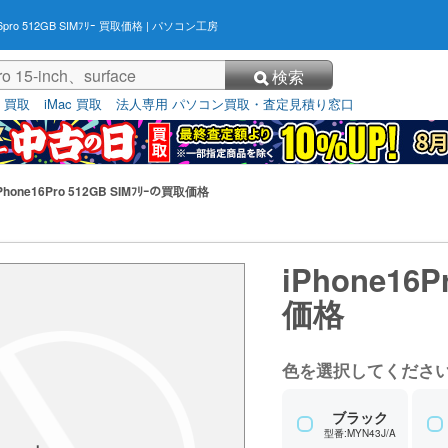
16pro 512GB SIMﾌﾘｰ 買取価格
| パソコン工房
検索
3 買取
iMac 買取
法人専用 パソコン買取・査定見積り窓口
Phone16Pro 512GB SIMﾌﾘｰの買取価格
iPhone16P
価格
色を選択してくださ
ブラック
型番:MYN43J/A