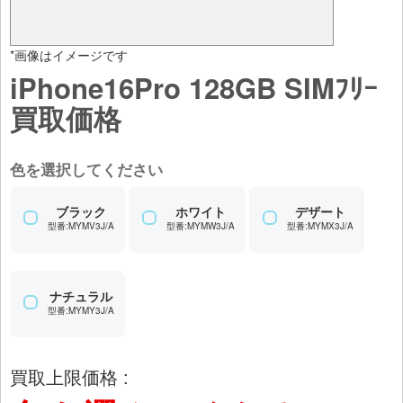
*画像はイメージです
iPhone16Pro 128GB SIMﾌﾘｰ
買取価格
色を選択してください
ブラック
ホワイト
デザート
型番:MYMV3J/A
型番:MYMW3J/A
型番:MYMX3J/A
ナチュラル
型番:MYMY3J/A
買取上限価格 :