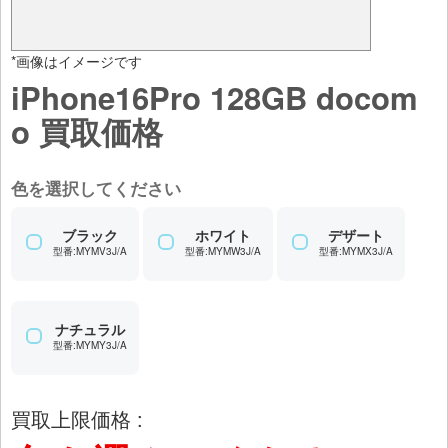
*画像はイメージです
iPhone16Pro 128GB docom
o 買取価格
色を選択してください
ブラック
ホワイト
デザート
型番:MYMV3J/A
型番:MYMW3J/A
型番:MYMX3J/A
ナチュラル
型番:MYMY3J/A
買取上限価格 :