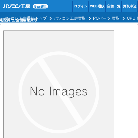
ログイン
WEB通販
店舗一覧
買取申込
パソコン工房通販トップ
パソコン工房買取
PCパーツ 買取
CPU