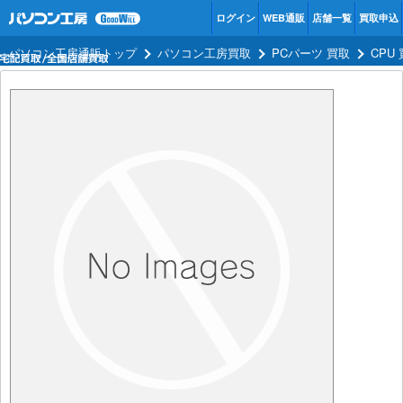
ログイン
WEB通販
店舗一覧
買取申込
パソコン工房通販トップ
パソコン工房買取
PCパーツ 買取
CPU