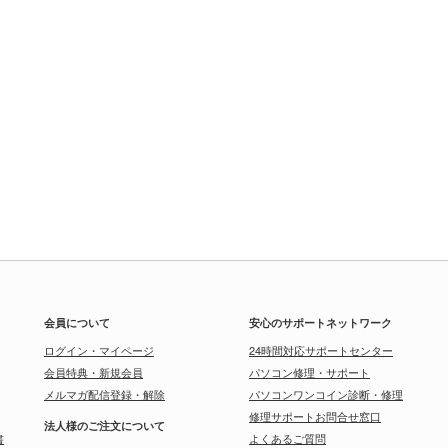
会員について
安心のサポートネットワーク
ログイン・マイページ
24時間対応サポートセンター
会員特典・新規会員
パソコン修理・サポート
メルマガ配信登録・解除
パソコンワンコイン診断・修理
修理サポートお問合せ窓口
法人様のご注文について
書
よくあるご質問