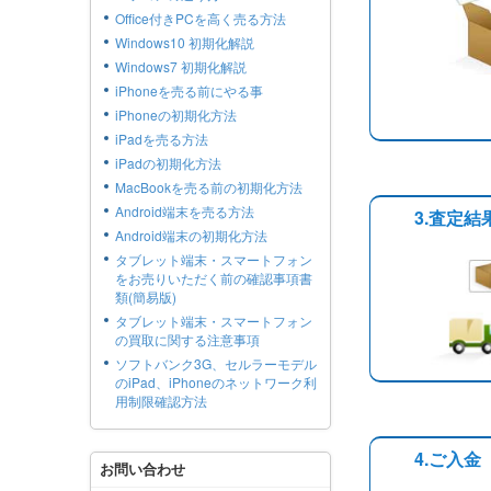
Office付きPCを高く売る方法
Windows10 初期化解説
Windows7 初期化解説
iPhoneを売る前にやる事
iPhoneの初期化方法
iPadを売る方法
iPadの初期化方法
MacBookを売る前の初期化方法
Android端末を売る方法
3.査定
Android端末の初期化方法
タブレット端末・スマートフォン
をお売りいただく前の確認事項書
類(簡易版)
タブレット端末・スマートフォン
の買取に関する注意事項
ソフトバンク3G、セルラーモデル
のiPad、iPhoneのネットワーク利
用制限確認方法
4.ご入金
お問い合わせ